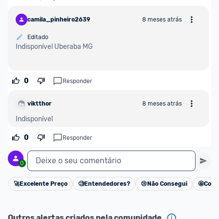
camila_pinheiro26399
8 meses atrás
Editado
Indisponível Uberaba MG
0
Responder
viktthor
8 meses atrás
Indisponível 
0
Responder
Deixe o seu comentário
0
🚀
Excelente Preço
🧐
Entendedores?
😢
Não Consegui
🤩
Cons
Cancelar
Outros alertas criados pela comunidade