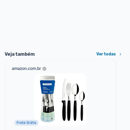
Veja também
Ver todas
amazon.com.br
ame
Frete Grátis