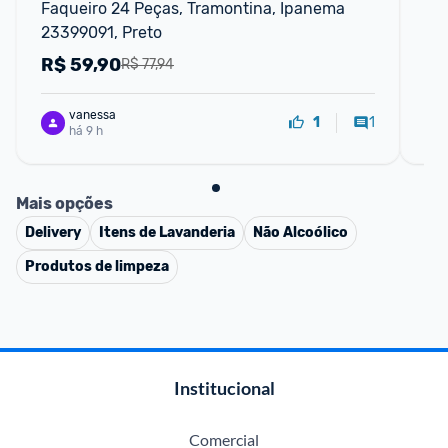
Faqueiro 24 Peças, Tramontina, Ipanema 
Ch
23399091, Preto
Nº
R$
59,90
R
R$ 77,94
vanessa
1
1
há 9 h
Mais opções
Delivery
Itens de Lavanderia
Não Alcoólico
Produtos de limpeza
Institucional
Comercial