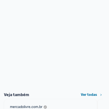
Veja também
Ver todas
mercadolivre.com.br
sho