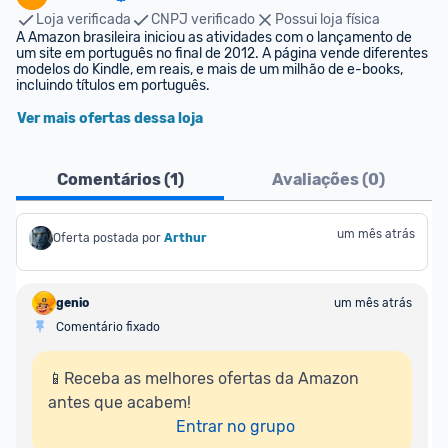
Loja verificada
CNPJ verificado
Possui loja física
A Amazon brasileira iniciou as atividades com o lançamento de 
um site em português no final de 2012. A página vende diferentes 
modelos do Kindle, em reais, e mais de um milhão de e-books, 
incluindo títulos em português.
Ver mais ofertas dessa loja
Comentários (
1
)
Avaliações (
0
)
um mês atrás
Oferta postada por
Arthur
genio
um mês atrás
Comentário fixado
📱Receba as melhores ofertas da Amazon 
antes que acabem!

Entrar no grupo