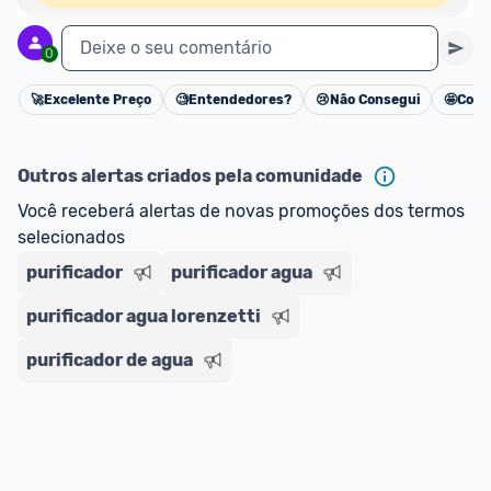
Deixe o seu comentário
0
🚀
Excelente Preço
🧐
Entendedores?
😢
Não Consegui
🤩
Cons
Cancelar
Outros alertas criados pela comunidade
Você receberá alertas de novas promoções dos termos 
selecionados
purificador
purificador agua
purificador agua lorenzetti
purificador de agua