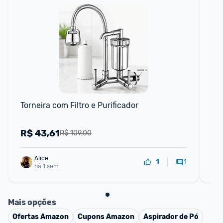
Torneira com Filtro e Purificador
Pur
Re
R$
43,61
R
R$ 109,00
Alice
1
1
há 1 sem
Mais opções
Ofertas
Amazon
Cupons
Amazon
Aspirador de Pó