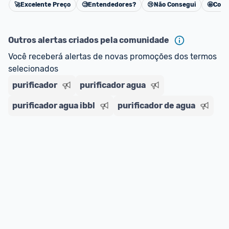
🚀
Excelente Preço
🧐
Entendedores?
😢
Não Consegui
🤩
Cons
Cancelar
Outros alertas criados pela comunidade
Você receberá alertas de novas promoções dos termos 
selecionados
purificador
purificador agua
purificador agua ibbl
purificador de agua