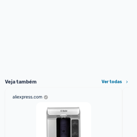
Veja também
Ver todas
aliexpress.com
sho