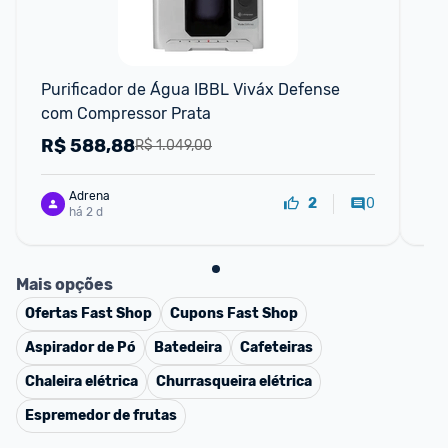
Purificador de Água IBBL Viváx Defense 
Pur
com Compressor Prata
El
R$
588,88
R
R$ 1.049,00
Adrena
0
2
há 2 d
Mais opções
Ofertas
Fast Shop
Cupons
Fast Shop
Aspirador de Pó
Batedeira
Cafeteiras
Chaleira elétrica
Churrasqueira elétrica
Espremedor de frutas