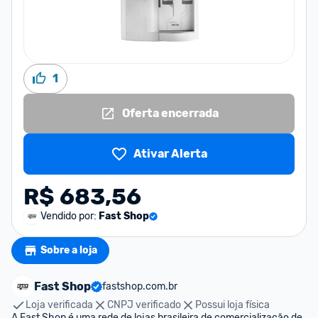
1
Oferta encerrada
Ativar Alerta
R$ 683,56
Vendido por:
Fast Shop
Sobre a loja
Fast Shop
fastshop.com.br
Loja verificada
CNPJ verificado
Possui loja física
A Fast Shop é uma rede de lojas brasileira de comercialização de 