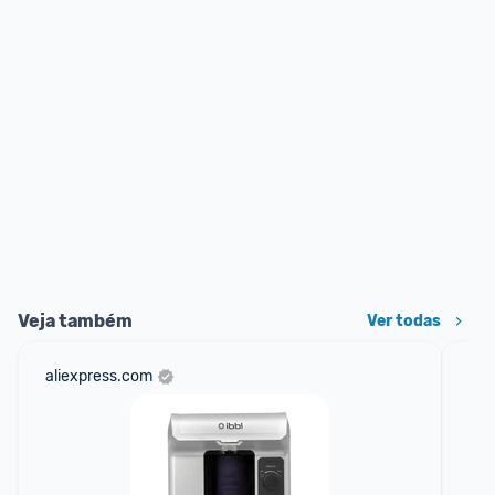
Veja também
Ver todas
aliexpress.com
mer