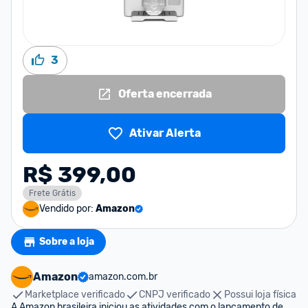
3
Oferta encerrada
Ativar Alerta
R$ 399,00
Frete Grátis
Vendido por:
Amazon
Sobre a loja
Amazon
amazon.com.br
Marketplace verificado
CNPJ verificado
Possui loja física
A Amazon brasileira iniciou as atividades com o lançamento de 