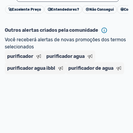
🚀
Excelente Preço
🧐
Entendedores?
😢
Não Consegui
🤩
Cons
Cancelar
Outros alertas criados pela comunidade
Você receberá alertas de novas promoções dos termos 
selecionados
purificador
purificador agua
purificador agua ibbl
purificador de agua