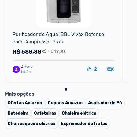
Purificador de Água IBBL Viváx Defense 
Con
com Compressor Prata
Ino
R$
588,88
R
R$ 1.049,00
Adrena
0
2
há 2 d
Mais opções
Ofertas
Amazon
Cupons
Amazon
Aspirador de Pó
Batedeira
Cafeteiras
Chaleira elétrica
Churrasqueira elétrica
Espremedor de frutas