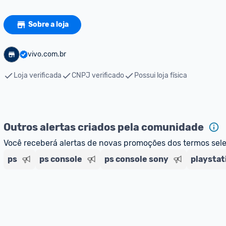
Sobre a loja
vivo.com.br
Loja verificada
CNPJ verificado
Possui loja física
Outros alertas criados pela comunidade
Você receberá alertas de novas promoções dos termos sel
ps
ps console
ps console sony
playstat