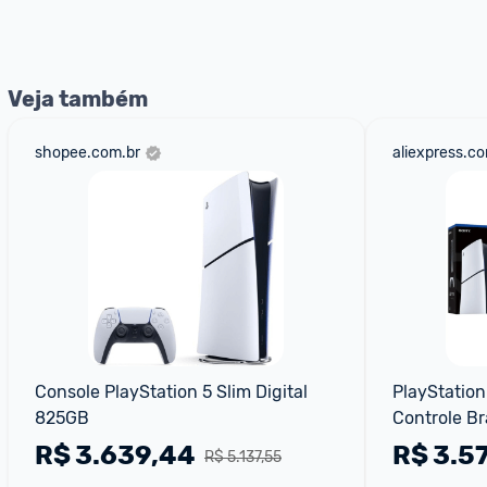
Veja também
shopee.com.br
aliexpress.c
Console PlayStation 5 Slim Digital 
PlayStation
825GB
Controle B
R$
3.639,44
R$
3.5
R$ 5.137,55