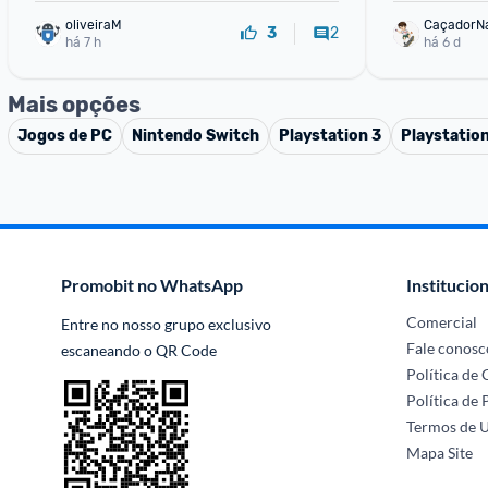
oliveiraM
CaçadorN
2
3
há 7 h
há 6 d
Mais opções
Jogos de PC
Nintendo Switch
Playstation 3
Playstatio
Promobit no WhatsApp
Institucion
Comercial
Entre no nosso grupo exclusivo 
Fale conosc
escaneando o QR Code
Política de
Política de 
Termos de 
Mapa Site