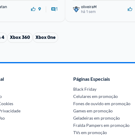
atan
oliveiraM
1
9
há 1 sem
n 4
Xbox 360
Xbox One
al
Páginas Especiais
Black Friday
o
Celulares em promoção
 Cookies
Fones de ouvido em promoção
Privacidade
Games em promoção
Uso
Geladeiras em promoção
Fralda Pampers em promoção
TVs em promoção