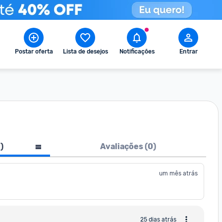
Postar oferta
Lista de desejos
Notificações
Entrar
1
)
Avaliações (
0
)
um mês atrás
25 dias atrás