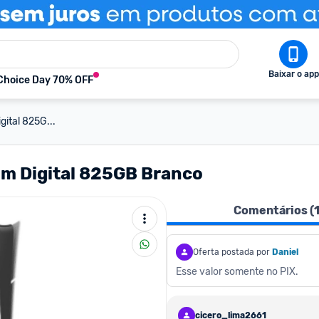
Baixar o app
Choice Day 70% OFF
gital 825G...
im Digital 825GB Branco
Comentários (
Oferta postada por
Daniel
Esse valor somente no PIX.
cicero_lima2661