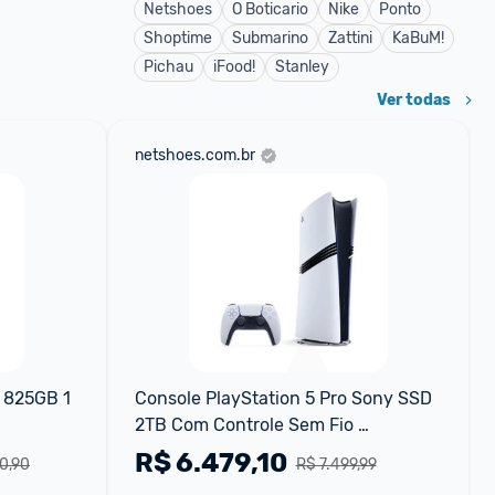
Netshoes
O Boticario
Nike
Ponto
Shoptime
Submarino
Zattini
KaBuM!
Pichau
iFood!
Stanley
Ver todas
netshoes.com.br
 825GB 1 
Console PlayStation 5 Pro Sony SSD 
2TB Com Controle Sem Fio 
DualSense
R$
6.479,10
0,90
R$ 7.499,99