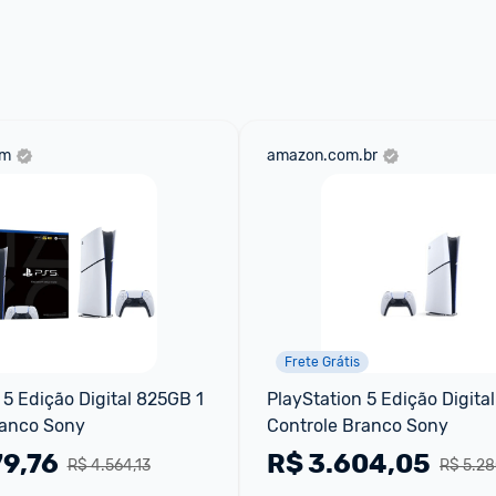
om
amazon.com.br
Frete Grátis
 5 Edição Digital 825GB 1 
PlayStation 5 Edição Digital
ranco Sony
Controle Branco Sony
79,76
R$
3.604,05
R$ 4.564,13
R$ 5.28