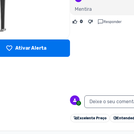
Mentira
0
Responder
Ativar Alerta
Deixe o seu coment
0
🚀
Excelente Preço
🧐
Entended