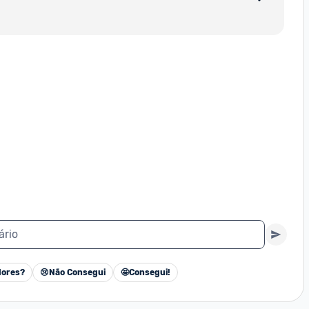
ário
ores?
😢
Não Consegui
🤩
Consegui!
Cancelar