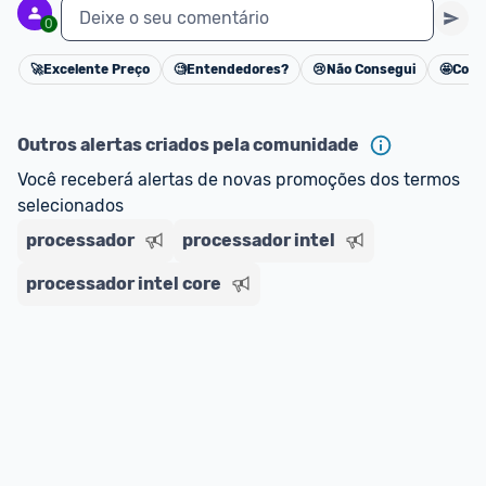
Deixe o seu comentário
0
🚀
Excelente Preço
🧐
Entendedores?
😢
Não Consegui
🤩
Cons
Cancelar
Outros alertas criados pela comunidade
Você receberá alertas de novas promoções dos termos 
selecionados
processador
processador intel
processador intel core