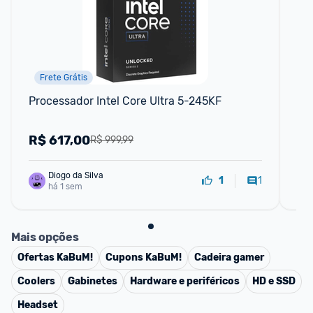
Frete Grátis
Processador Intel Core Ultra 5-245KF
Le
cu
R$
617,00
C
R$ 999,99
Diogo da Silva
1
1
há 1 sem
Mais opções
Ofertas
KaBuM!
Cupons
KaBuM!
Cadeira gamer
Coolers
Gabinetes
Hardware e periféricos
HD e SSD
Headset