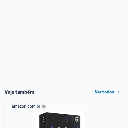
Veja também
Ver todas
amazon.com.br
bel