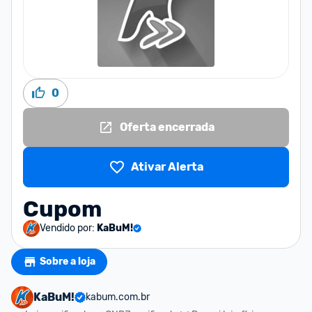
0
Oferta encerrada
Ativar Alerta
Cupom
Vendido por:
KaBuM!
Sobre a loja
KaBuM!
kabum.com.br