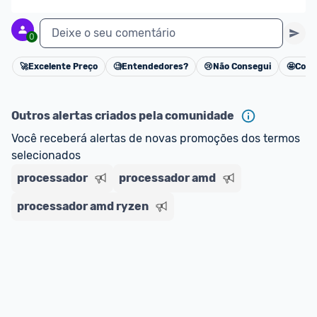
Deixe o seu comentário
0
🚀
Excelente Preço
🧐
Entendedores?
😢
Não Consegui
🤩
Cons
Cancelar
Outros alertas criados pela comunidade
Você receberá alertas de novas promoções dos termos 
selecionados
processador
processador amd
processador amd ryzen