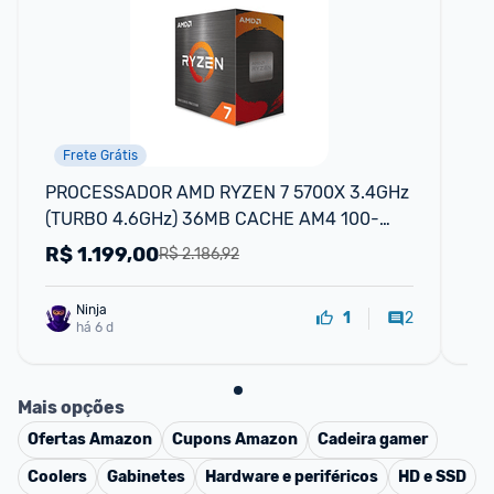
Frete Grátis
PROCESSADOR AMD RYZEN 7 5700X 3.4GHz 
Pr
(TURBO 4.6GHz) 36MB CACHE AM4 100-
Ca
100000926WOF Cerâmica cinza
10
R$
1.199,00
R
R$ 2.186,92
Ninja 
2
1
há 6 d
Mais opções
Ofertas
Amazon
Cupons
Amazon
Cadeira gamer
Coolers
Gabinetes
Hardware e periféricos
HD e SSD