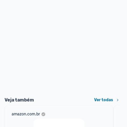
Veja também
Ver todas
amazon.com.br
sho