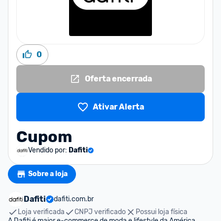
0
Oferta encerrada
Ativar Alerta
Cupom
Vendido por:
Dafiti
Sobre a loja
Dafiti
dafiti.com.br
Loja verificada
CNPJ verificado
Possui loja física
A Dafiti é maior e-commerce de moda e lifestyle da América 