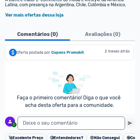
Latina, com presença na Argentina, Chile, Colômbia e México.
Ver mais ofertas dessa loja
Comentários (
0
)
Avaliações (
0
)
2 meses atrás
Oferta postada por
Cupons Promobit
Faça o primeiro comentário! Diga o que você 
acha desta oferta para a comunidade.
Deixe o seu comentário
0
🚀
Excelente Preço
🧐
Entendedores?
😢
Não Consegui
🤩
Cons