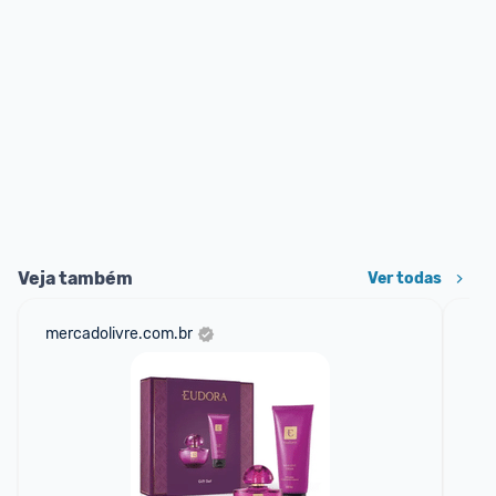
Veja também
Ver todas
mercadolivre.com.br
nat