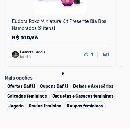
Eudora Roxo Miniatura Kit Presente Dia Dos 
Pre
Namorados (2 Itens)
do
R$
100,96
C
Leandro Garcia
1
1
há 11 h
Mais opções
Ofertas
Dafiti
Cupons
Dafiti
Bolsas e Acessórios
Calçados femininos
Jaquetas e Casacos femininos
Lingerie
Óculos feminino
Roupas femininas