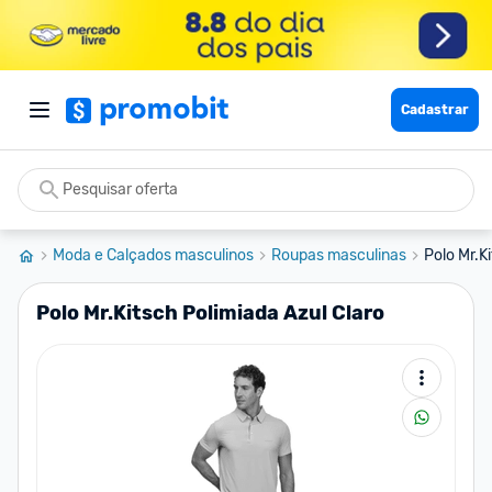
Cadastrar
Moda e Calçados masculinos
Roupas masculinas
Polo Mr.K
Polo Mr.Kitsch Polimiada Azul Claro