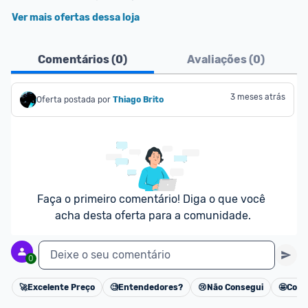
Ver mais ofertas dessa loja
Comentários (
0
)
Avaliações (
0
)
3 meses atrás
Oferta postada por
Thiago Brito
Faça o primeiro comentário! Diga o que você 
acha desta oferta para a comunidade.
Deixe o seu comentário
0
🚀
Excelente Preço
🧐
Entendedores?
😢
Não Consegui
🤩
Cons
Cancelar