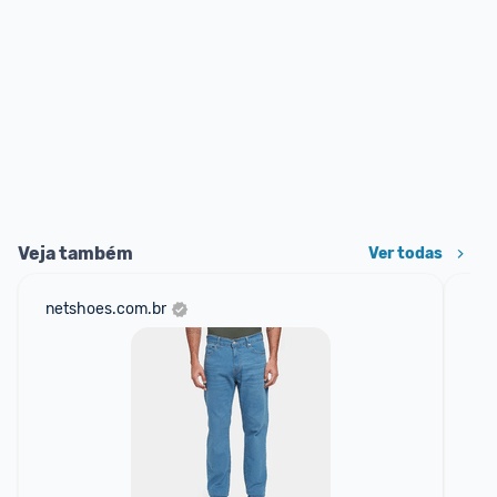
Veja também
Ver todas
netshoes.com.br
am