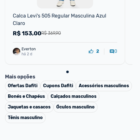
F
Calca Levi's 505 Regular Masculina Azul 
Fie
Claro
R$
153,00
R
R$ 369,90
Everton
0
2
há 2 d
Mais opções
Ofertas
Dafiti
Cupons
Dafiti
Acessórios masculinos
Bonés e Chapéus
Calçados masculinos
Jaquetas e casacos
Óculos masculino
Tênis masculino