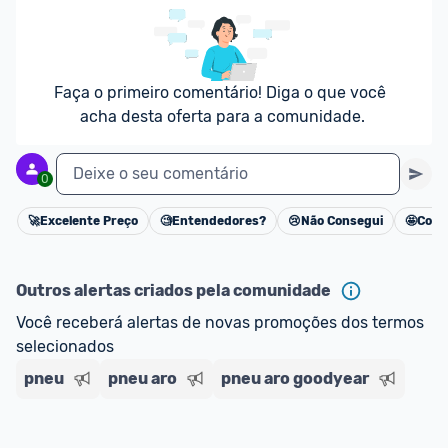
Faça o primeiro comentário! Diga o que você 
acha desta oferta para a comunidade.
Deixe o seu comentário
0
🚀
Excelente Preço
🧐
Entendedores?
😢
Não Consegui
🤩
Cons
Cancelar
Outros alertas criados pela comunidade
Você receberá alertas de novas promoções dos termos 
selecionados
pneu
pneu aro
pneu aro goodyear