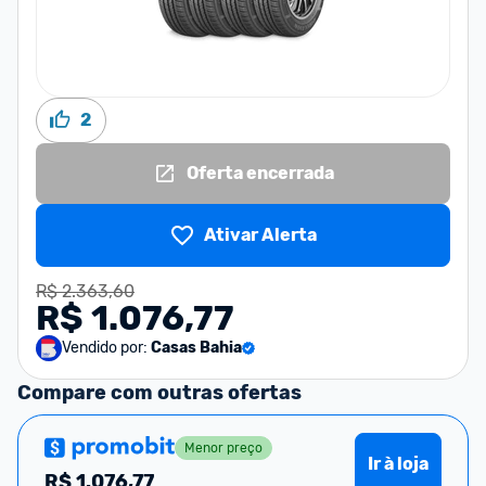
2
Oferta encerrada
Ativar Alerta
R$ 2.363,60
R$ 1.076,77
Vendido por:
Casas Bahia
Compare com outras ofertas
Menor preço
Ir à loja
R$
1.076,77