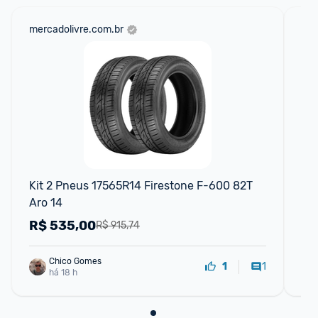
mercadolivre.com.br
mer
Kit 2 Pneus 17565R14 Firestone F-600 82T 
Pn
Aro 14
R$
535,00
R
R$ 915,74
Chico Gomes
1
1
há 18 h