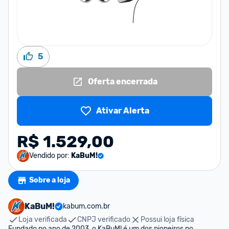
5
Oferta encerrada
Ativar Alerta
R$ 1.529,00
Vendido por:
KaBuM!
Sobre a loja
KaBuM!
kabum.com.br
Loja verificada
CNPJ verificado
Possui loja física
Fundado no ano de 2003, o KaBuM! é um dos pioneiros no 