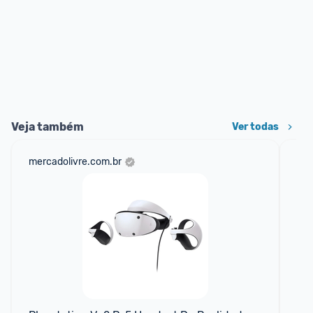
Veja também
Ver todas
mercadolivre.com.br
sho