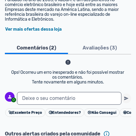
comércio eletrônico brasileiro e hoje está entre as maiores 
Empresas deste mercado na América Latina, sendo a maior 
referência brasileira do varejo on-line especializado de 
Informática e Eletrônicos.
Ver mais ofertas dessa loja
Comentários (
2
)
Avaliações (
3
)
Ops! Ocorreu um erro inesperado e não foi possível mostrar 
os comentários. 

Tente novamente em alguns minutos.
Deixe o seu comentário
0
🚀
Excelente Preço
🧐
Entendedores?
😢
Não Consegui
🤩
Cons
Cancelar
Outros alertas criados pela comunidade