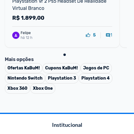
Playstation Vr 2 Ps5 Headset De Realidade 
Son
Virtual Branco
Ócu
Tot
R$
1.899,00
R
Felipe
1
5
há 12 h
Mais opções
Ofertas
KaBuM!
Cupons
KaBuM!
Jogos de PC
Nintendo Switch
Playstation 3
Playstation 4
Xbox 360
Xbox One
Institucional