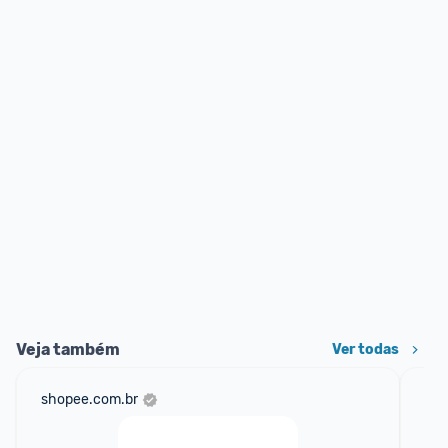
Veja também
Ver todas
shopee.com.br
ali