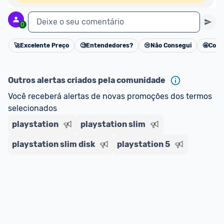
Deixe o seu comentário
0
🚀
Excelente Preço
🧐
Entendedores?
😢
Não Consegui
🤩
Cons
Cancelar
Outros alertas criados pela comunidade
Você receberá alertas de novas promoções dos termos 
selecionados
playstation
playstation slim
playstation slim disk
playstation 5