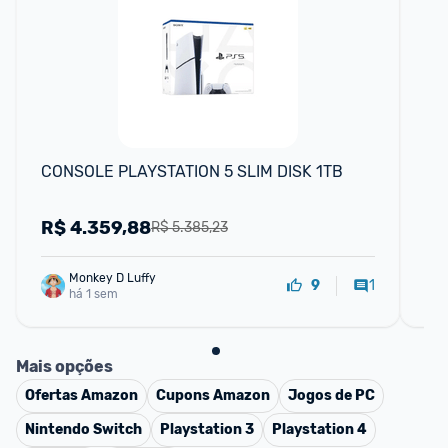
CONSOLE PLAYSTATION 5 SLIM DISK 1TB
Pla
Co
R$
4.359,88
R
R$ 5.385,23
Monkey D Luffy
1
9
há 1 sem
Mais opções
Ofertas
Amazon
Cupons
Amazon
Jogos de PC
Nintendo Switch
Playstation 3
Playstation 4