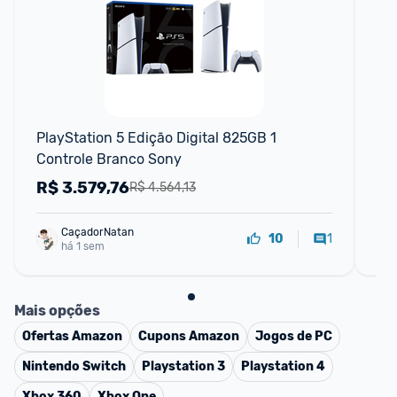
F
PlayStation 5 Edição Digital 825GB 1 
Pla
Controle Branco Sony
Co
R$
3.579,76
R
R$ 4.564,13
CaçadorNatan
1
10
há 1 sem
Mais opções
Ofertas
Amazon
Cupons
Amazon
Jogos de PC
Nintendo Switch
Playstation 3
Playstation 4
Xbox 360
Xbox One