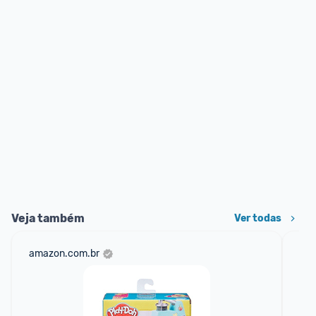
Veja também
Ver todas
amazon.com.br
ali