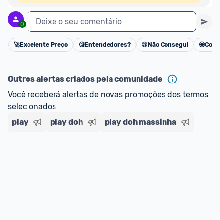
Deixe o seu comentário
0
🚀
Excelente Preço
🧐
Entendedores?
😢
Não Consegui
🤩
Cons
Cancelar
Outros alertas criados pela comunidade
Você receberá alertas de novas promoções dos termos 
selecionados
play
play doh
play doh massinha