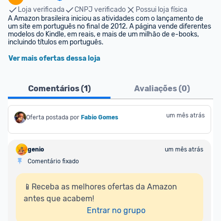
Loja verificada
CNPJ verificado
Possui loja física
A Amazon brasileira iniciou as atividades com o lançamento de 
um site em português no final de 2012. A página vende diferentes 
modelos do Kindle, em reais, e mais de um milhão de e-books, 
incluindo títulos em português.
Ver mais ofertas dessa loja
Comentários (
1
)
Avaliações (
0
)
um mês atrás
Oferta postada por
Fabio Gomes
genio
um mês atrás
Comentário fixado
📱Receba as melhores ofertas da Amazon 
antes que acabem!

Entrar no grupo