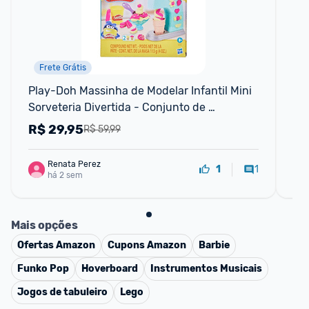
Frete Grátis
Play-Doh Massinha de Modelar Infantil Mini 
Pis
Sorveteria Divertida - Conjunto de 
pre
Brinquedo com Acessórios e 2 Potes - A
ch
R$
29,95
R
R$ 59,99
Renata Perez
1
1
há 2 sem
Mais opções
Ofertas
Amazon
Cupons
Amazon
Barbie
Funko Pop
Hoverboard
Instrumentos Musicais
Jogos de tabuleiro
Lego