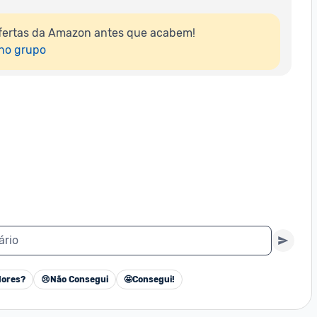
fertas da Amazon antes que acabem!

 no grupo
ário
ores?
😢
Não Consegui
🤩
Consegui!
Cancelar