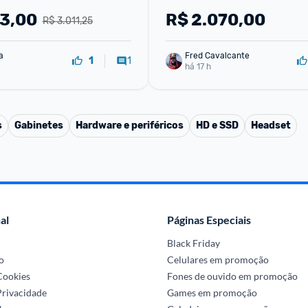
33,00
R$
2.070,00
R$ 3.011,25
a
Fred Cavalcante
1
1
há 17 h
s
Gabinetes
Hardware e periféricos
HD e SSD
Headset
al
Páginas Especiais
Black Friday
o
Celulares em promoção
 Cookies
Fones de ouvido em promoção
Privacidade
Games em promoção