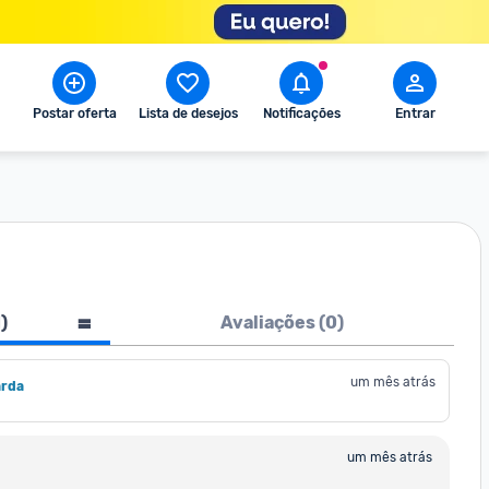
Postar oferta
Lista de desejos
Notificações
Entrar
1
)
Avaliações (
0
)
um mês atrás
arda
um mês atrás