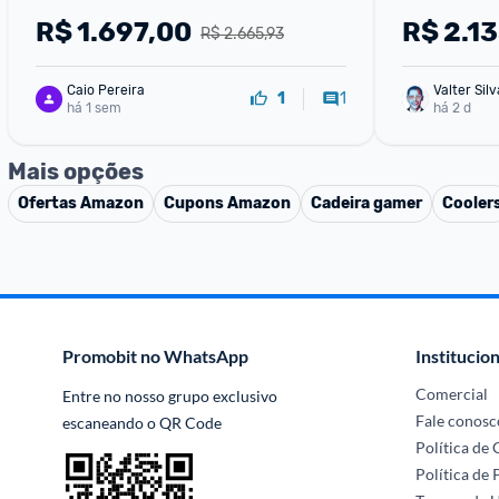
R$
1.697,00
R$
2.1
R$ 2.665,93
Caio Pereira
Valter Silv
1
1
há 1 sem
há 2 d
Mais opções
Ofertas
Amazon
Cupons
Amazon
Cadeira gamer
Cooler
Promobit no WhatsApp
Institucion
Comercial
Entre no nosso grupo exclusivo 
Fale conosc
escaneando o QR Code
Política de
Política de 