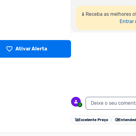
📱Receba as melhores o
Entrar
Ativar Alerta
Deixe o seu coment
0
🚀
Excelente Preço
🧐
Entended