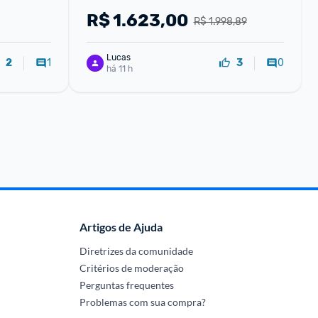
R$
1.623,00
R$ 1.998,89
Lucas
1
0
2
3
há 11 h
Artigos de Ajuda
Diretrizes da comunidade
Critérios de moderação
Perguntas frequentes
Problemas com sua compra?