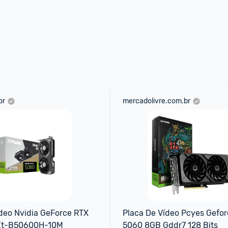
br
mercadolivre.com.br
deo Nvidia GeForce RTX 
Placa De Vídeo Pcyes Geforc
Zt-B50600H-10M
5060 8GB Gddr7 128 Bits