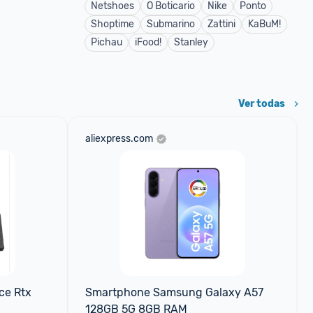
Netshoes
O Boticario
Nike
Ponto
Shoptime
Submarino
Zattini
KaBuM!
Pichau
iFood!
Stanley
Ver todas
aliexpress.com
e Rtx 
Smartphone Samsung Galaxy A57 
128GB 5G 8GB RAM