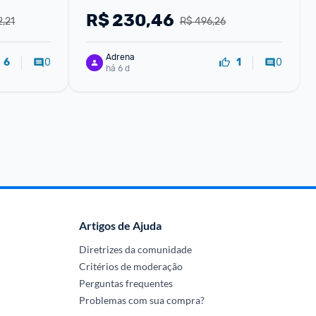
R$
230,46
2,21
R$ 496,26
Adrena
0
0
6
1
há 6 d
Artigos de Ajuda
Diretrizes da comunidade
Critérios de moderação
Perguntas frequentes
Problemas com sua compra?