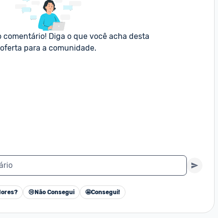
o comentário! Diga o que você acha desta 
oferta para a comunidade.
ário
ores?
😢
Não Consegui
🤩
Consegui!
Cancelar