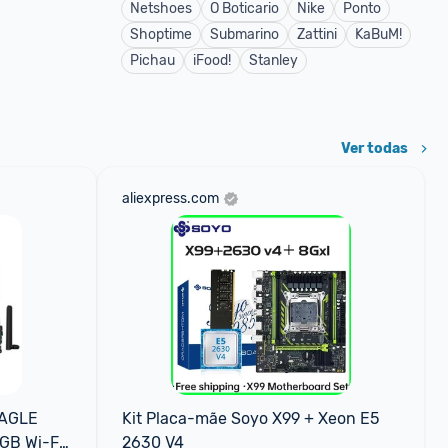
Netshoes
O Boticario
Nike
Ponto
Shoptime
Submarino
Zattini
KaBuM!
Pichau
iFood!
Stanley
Ver todas
aliexpress.com
AGLE 
Kit Placa-mãe Soyo X99 + Xeon E5 
B Wi-Fi 
2630 V4