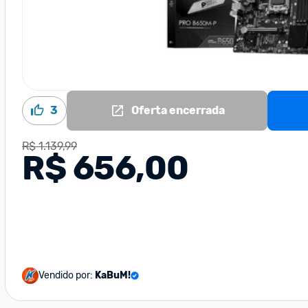
3
Oferta encerrada
R$ 1.139,99
R$ 656,00
Vendido por:
KaBuM!