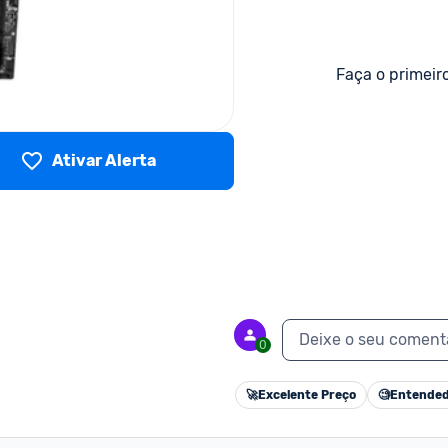
Faça o primeir
Ativar Alerta
Deixe o seu coment
0
🚀
Excelente Preço
🧐
Entended