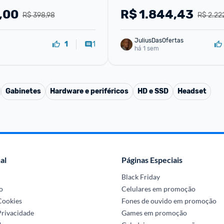
7 tooth - X870 EAGLE WIFI7
,00
R$
1.844,43
R$ 398,98
R$ 2.22
JuliusDasOfertas
1
1
há 1 sem
Gabinetes
Hardware e periféricos
HD e SSD
Headset
al
Páginas Especiais
Black Friday
o
Celulares em promoção
 Cookies
Fones de ouvido em promoção
Privacidade
Games em promoção