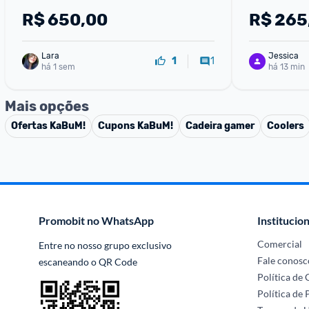
R$
650,00
R$
265
Lara
Jessica
1
1
há 1 sem
há 13 min
Mais opções
Ofertas
KaBuM!
Cupons
KaBuM!
Cadeira gamer
Coolers
Promobit no WhatsApp
Institucion
Comercial
Entre no nosso grupo exclusivo 
Fale conosc
escaneando o QR Code
Política de
Política de 