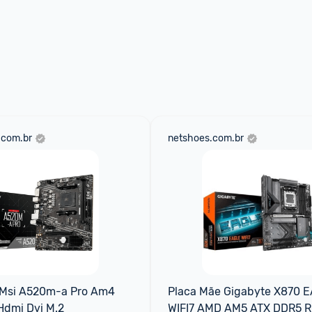
.com.br
netshoes.com.br
Msi A520m-a Pro Am4 
Placa Mãe Gigabyte X870 E
Hdmi Dvi M.2
WIFI7 AMD AM5 ATX DDR5 RG