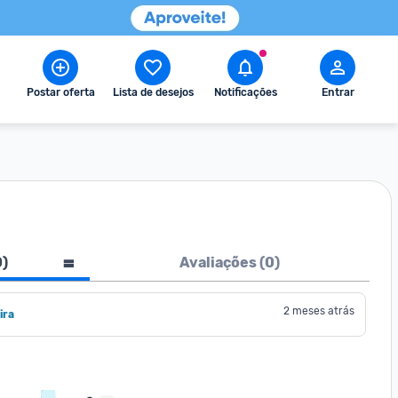
Postar oferta
Lista de desejos
Notificações
Entrar
0
)
Avaliações (
0
)
2 meses atrás
ira