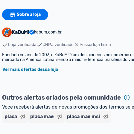
Sobre a loja
KaBuM!
kabum.com.br
Loja verificada
CNPJ verificado
Possui loja física
Fundado no ano de 2003, o KaBuM! é um dos pioneiros no comércio elet
mercado na América Latina, sendo a maior referência brasileira do var
Ver mais ofertas dessa loja
Outros alertas criados pela comunidade
Você receberá alertas de novas promoções dos termos sel
placa
placa mae
placa mae msi