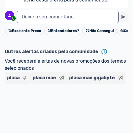
Deixe o seu comentário
0
🚀
Excelente Preço
🧐
Entendedores?
😢
Não Consegui
🤩
Cons
Cancelar
Outros alertas criados pela comunidade
Você receberá alertas de novas promoções dos termos 
selecionados
placa
placa mae
placa mae gigabyte