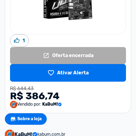
1
Oferta encerrada
Ativar Alerta
R$ 644,43
R$ 386,74
Vendido por:
KaBuM!
Sobre a loja
KaBuM!
kabum.com.br