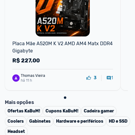
F
Placa Mãe A520M K V2 AMD AM4 Matx DDR4 
Pl
Gigabyte
| 
R$
227,00
R
Thomas Vieira
1
3
há 11 h
Mais opções
Ofertas
KaBuM!
Cupons
KaBuM!
Cadeira gamer
Coolers
Gabinetes
Hardware e periféricos
HD e SSD
Headset