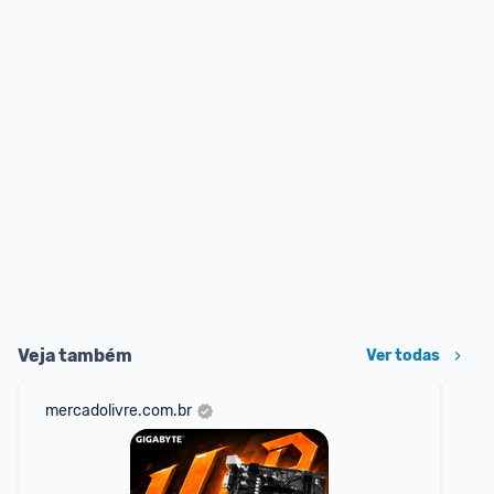
Veja também
Ver todas
mercadolivre.com.br
am