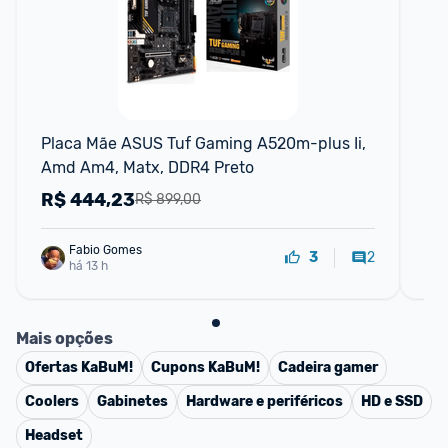
Placa Mãe ASUS Tuf Gaming A520m-plus Ii, 
Pl
Amd Am4, Matx, DDR4 Preto
AM
EA
R$
444,23
R
R$ 899,00
Fabio Gomes
2
3
há 13 h
Mais opções
Ofertas
KaBuM!
Cupons
KaBuM!
Cadeira gamer
Coolers
Gabinetes
Hardware e periféricos
HD e SSD
Headset