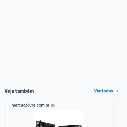
Veja também
Ver todas
mercadolivre.com.br
net