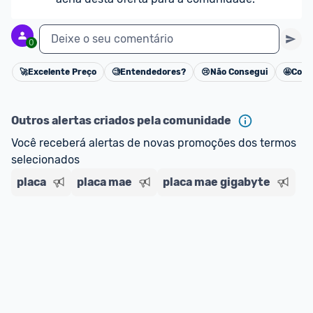
Deixe o seu comentário
0
🚀
Excelente Preço
🧐
Entendedores?
😢
Não Consegui
🤩
Cons
Cancelar
Outros alertas criados pela comunidade
Você receberá alertas de novas promoções dos termos 
selecionados
placa
placa mae
placa mae gigabyte