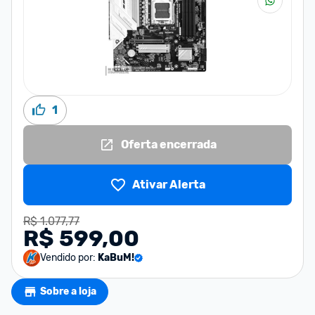
1
Oferta encerrada
Ativar Alerta
R$ 1.077,77
R$ 599,00
Vendido por:
KaBuM!
Sobre a loja