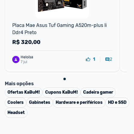
Placa Mae Asus Tuf Gaming A520m-plus Ii 
Me
Ddr4 Preto
8G
R$
320,00
R
Heloísa
2
1
7 jul
Mais opções
Ofertas
KaBuM!
Cupons
KaBuM!
Cadeira gamer
Coolers
Gabinetes
Hardware e periféricos
HD e SSD
Headset