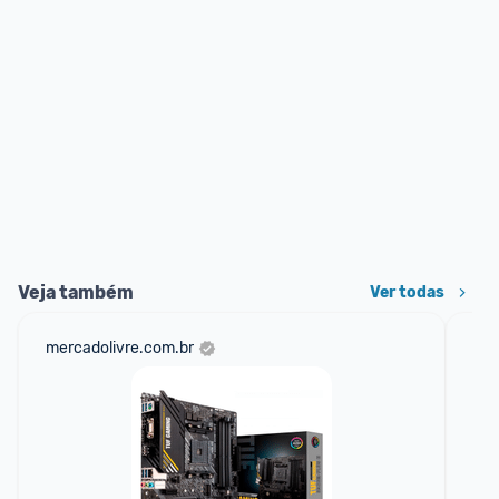
Veja também
Ver todas
mercadolivre.com.br
sho