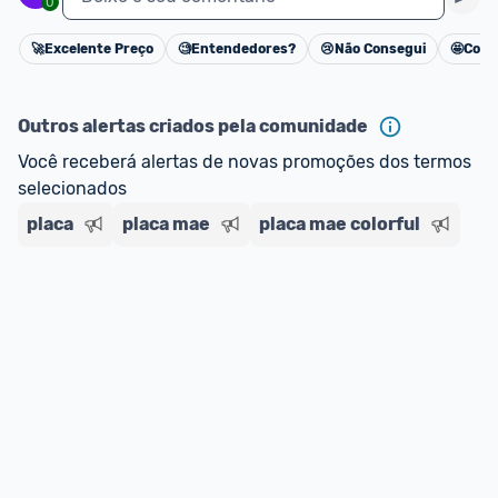
0
🚀
Excelente Preço
🧐
Entendedores?
😢
Não Consegui
🤩
Cons
Cancelar
Outros alertas criados pela comunidade
Você receberá alertas de novas promoções dos termos 
selecionados
placa
placa mae
placa mae colorful