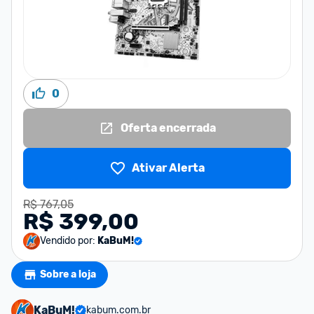
0
Oferta encerrada
Ativar Alerta
R$ 767,05
R$ 399,00
Vendido por:
KaBuM!
Sobre a loja
KaBuM!
kabum.com.br