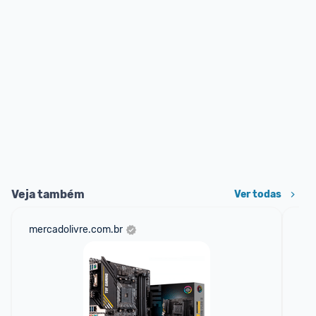
Veja também
Ver todas
mercadolivre.com.br
am