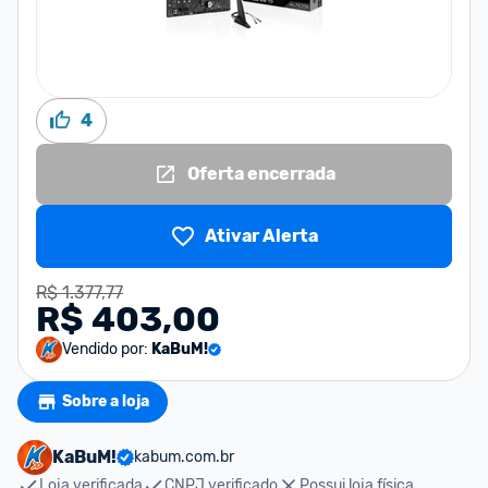
4
Oferta encerrada
Ativar Alerta
R$ 1.377,77
R$ 403,00
Vendido por:
KaBuM!
Sobre a loja
KaBuM!
kabum.com.br
Loja verificada
CNPJ verificado
Possui loja física