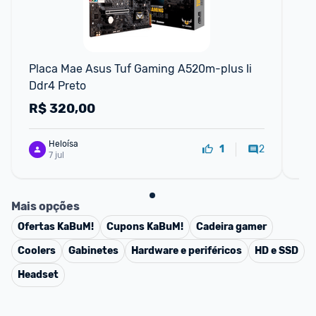
F
Placa Mae Asus Tuf Gaming A520m-plus Ii 
No
Ddr4 Preto
RT
W11
R$
320,00
R
Heloísa
2
1
7 jul
Mais opções
Ofertas
KaBuM!
Cupons
KaBuM!
Cadeira gamer
Coolers
Gabinetes
Hardware e periféricos
HD e SSD
Headset