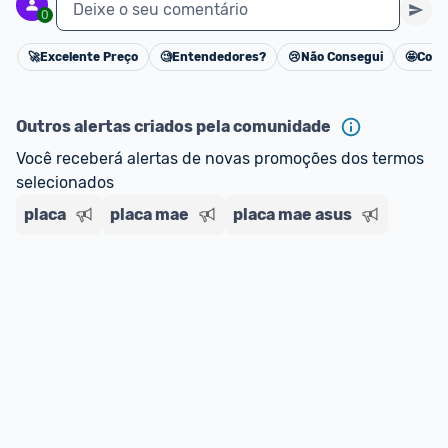
Deixe o seu comentário
0
🚀
Excelente Preço
🧐
Entendedores?
😢
Não Consegui
🤩
Cons
Cancelar
Outros alertas criados pela comunidade
Você receberá alertas de novas promoções dos termos 
selecionados
placa
placa mae
placa mae asus