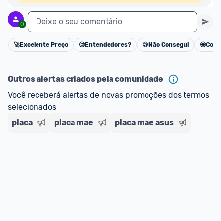
Deixe o seu comentário
0
🚀
Excelente Preço
🧐
Entendedores?
😢
Não Consegui
🤩
Cons
Cancelar
Outros alertas criados pela comunidade
Você receberá alertas de novas promoções dos termos 
selecionados
placa
placa mae
placa mae asus