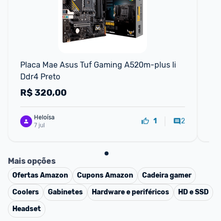
F
Placa Mae Asus Tuf Gaming A520m-plus Ii 
Pl
Ddr4 Preto
AM
R$
320,00
R
Heloísa
2
1
7 jul
Mais opções
Ofertas
Amazon
Cupons
Amazon
Cadeira gamer
Coolers
Gabinetes
Hardware e periféricos
HD e SSD
Headset