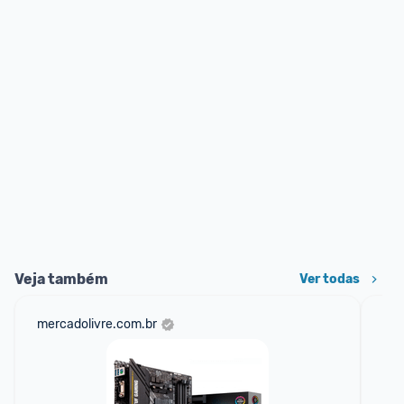
Veja também
Ver todas
mercadolivre.com.br
am