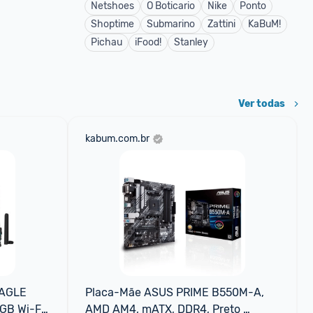
Netshoes
O Boticario
Nike
Ponto
Shoptime
Submarino
Zattini
KaBuM!
Pichau
iFood!
Stanley
Ver todas
kabum.com.br
AGLE 
Placa-Mãe ASUS PRIME B550M-A, 
B Wi-Fi 
AMD AM4, mATX, DDR4, Preto 