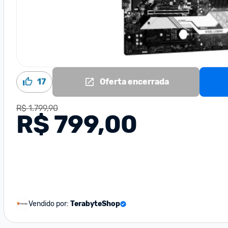
17
Oferta encerrada
R$ 1.799,90
R$ 799,00
Vendido por:
TerabyteShop