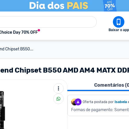
Baixar o app
Choice Day 70% OFF
d Chipset B550...
egend Chipset B550 AMD AM4 MATX DD
Comentários (
Oferta postada por
Isabela
Formas de pagamento: Soment