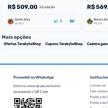
R$
509,00
R$
569
R$ 689,89
Danilo Silva
Bianca Ar
1
1
há 16 h
há 6 h
Mais opções
Ofertas
TerabyteShop
Cupons
TerabyteShop
Cadeira gam
Promobit no WhatsApp
Institucion
Comercial
Entre no nosso grupo exclusivo 
Fale conosc
escaneando o QR Code
Política de
Política de 