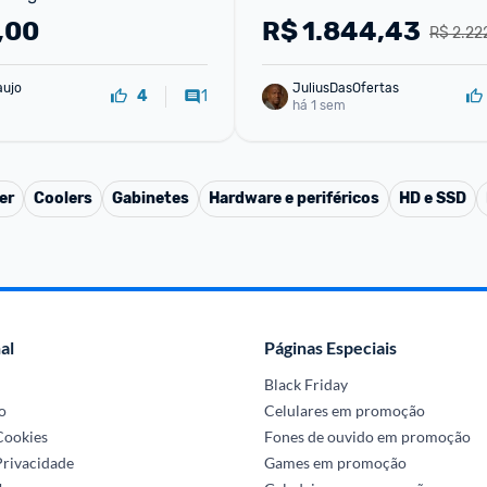
7 tooth - X870 EAGLE WIFI7
,00
R$
1.844,43
R$ 2.22
aujo
JuliusDasOfertas
1
4
há 1 sem
er
Coolers
Gabinetes
Hardware e periféricos
HD e SSD
al
Páginas Especiais
Black Friday
o
Celulares em promoção
 Cookies
Fones de ouvido em promoção
Privacidade
Games em promoção