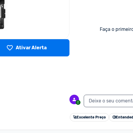
Faça o primeir
Ativar Alerta
Deixe o seu coment
0
🚀
Excelente Preço
🧐
Entended