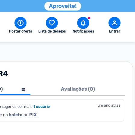
Postar oferta
Lista de desejos
Notificações
Entrar
R4
0
)
Avaliações (
0
)
um ano atrás
e sugerida por mais
1 usuário
e no 
boleto
 ou 
PIX
.