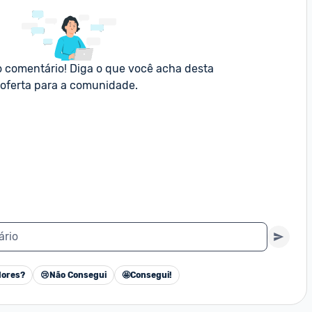
o comentário! Diga o que você acha desta 
oferta para a comunidade.
ário
ores?
😢
Não Consegui
🤩
Consegui!
Cancelar