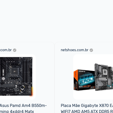
.com.br
netshoes.com.br
 Asus Pamd Am4 B550m-
Placa Mãe Gigabyte X870 E
aming 4xddr4 Matx
WIFI7 AMD AM5 ATX DDR5 RG