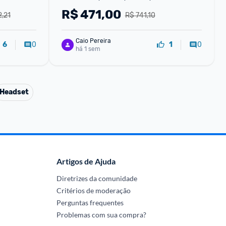
90MB15K0-M0EAY0
R$
471,00
2,21
R$ 741,10
Caio Pereira
0
0
6
1
há 1 sem
Headset
Artigos de Ajuda
Diretrizes da comunidade
Critérios de moderação
Perguntas frequentes
Problemas com sua compra?