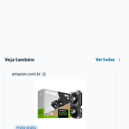
Veja também
Ver todas
amazon.com.br
mer
Frete Grátis