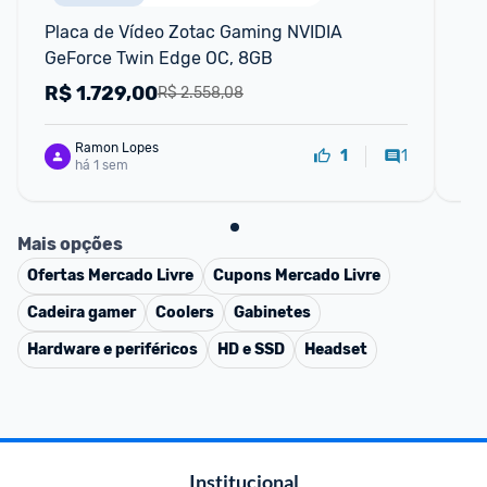
Placa de Vídeo Zotac Gaming NVIDIA 
Pl
GeForce Twin Edge OC, 8GB
Tw
R$
1.729,00
R
R$ 2.558,08
Ramon Lopes
1
1
há 1 sem
Mais opções
Ofertas
Mercado Livre
Cupons
Mercado Livre
Cadeira gamer
Coolers
Gabinetes
Hardware e periféricos
HD e SSD
Headset
Institucional