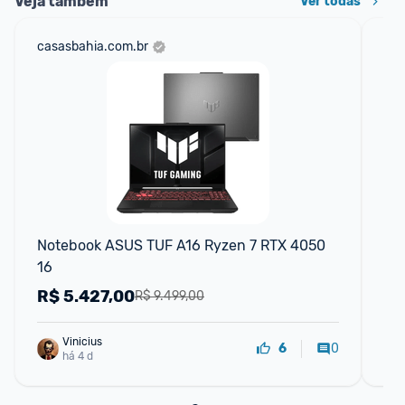
Veja também
Ver todas
casasbahia.com.br
net
Notebook ASUS TUF A16 Ryzen 7 RTX 4050 
Pl
16
AM
EA
R$
5.427,00
R
R$ 9.499,00
Vinicius
0
6
há 4 d