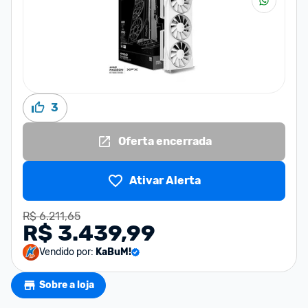
3
Oferta encerrada
Ativar Alerta
R$ 6.211,65
R$ 3.439,99
Vendido por:
KaBuM!
Sobre a loja