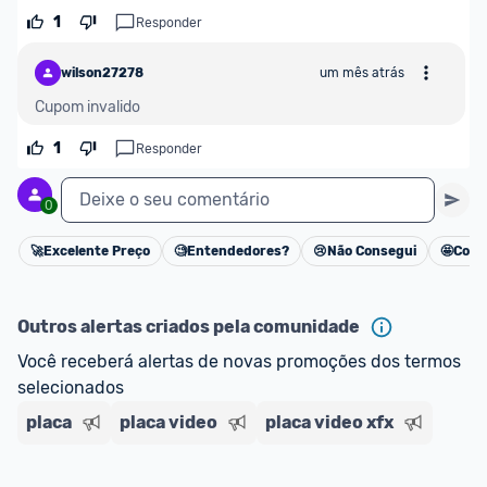
1
Responder
wilson27278
um mês atrás
Cupom invalido
1
Responder
Deixe o seu comentário
0
🚀
Excelente Preço
🧐
Entendedores?
😢
Não Consegui
🤩
Cons
Cancelar
Outros alertas criados pela comunidade
Você receberá alertas de novas promoções dos termos 
selecionados
placa
placa video
placa video xfx