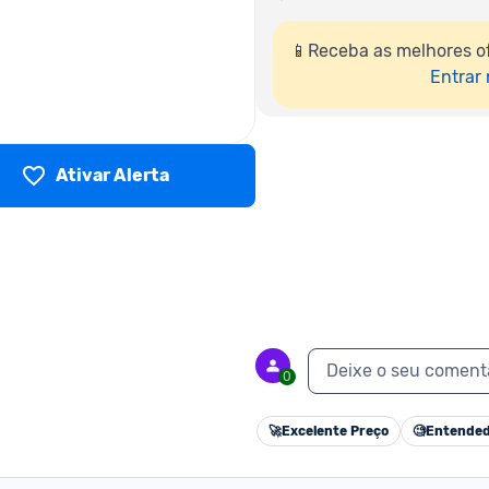
📱Receba as melhores o
Entrar
Ativar Alerta
Deixe o seu coment
0
🚀
Excelente Preço
🧐
Entended