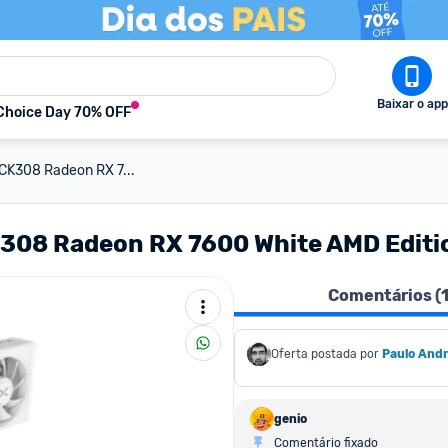
Baixar o app
Choice Day 70% OFF
CK308 Radeon RX 7...
K308 Radeon RX 7600 White AMD Editi
Comentários (
Oferta postada por
Paulo And
genio
Comentário fixado