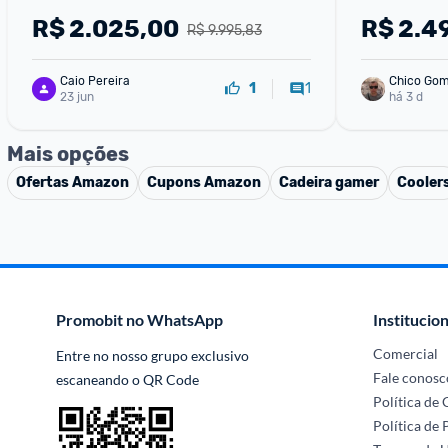
R$
2.025,00
R$
2.4
R$ 9.995,83
Caio Pereira
Chico Go
1
1
23 jun
há 3 d
Mais opções
Ofertas
Amazon
Cupons
Amazon
Cadeira gamer
Cooler
Promobit no WhatsApp
Institucion
Comercial
Entre no nosso grupo exclusivo 
Fale conosc
escaneando o QR Code
Política de
Política de 