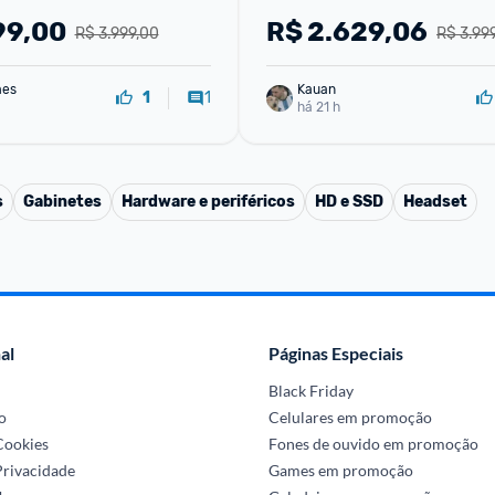
Graphics Tela 15,6" FHD Linu
99,00
R$
2.629,06
R$ 3.999,00
R$ 3.99
KeepOS - M1502YA-NJ611
mes
Kauan
1
1
há 21 h
s
Gabinetes
Hardware e periféricos
HD e SSD
Headset
al
Páginas Especiais
Black Friday
o
Celulares em promoção
 Cookies
Fones de ouvido em promoção
Privacidade
Games em promoção