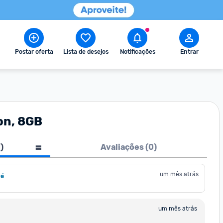
Postar oferta
Lista de desejos
Notificações
Entrar
on, 8GB
1
)
Avaliações (
0
)
um mês atrás
ré
um mês atrás