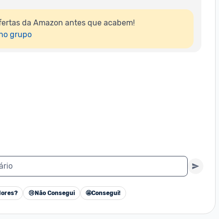
fertas da Amazon antes que acabem!

 no grupo
ário
ores?
😢
Não Consegui
🤩
Consegui!
Cancelar