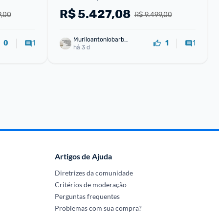
x 
Ryzen 7 8GB RAM 512GB SSD Linux 
R$
5.427,08
9,00
R$ 9.499,00
16" LCD LED IPS FHD 144Hz-RL035
Muriloantoniobarbo
1
1
0
1
sa
há 3 d
Artigos de Ajuda
Diretrizes da comunidade
Critérios de moderação
Perguntas frequentes
Problemas com sua compra?