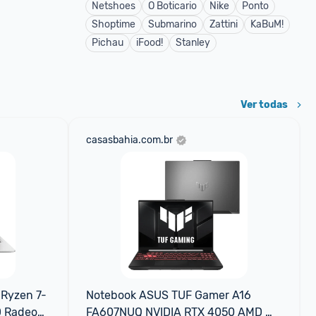
Netshoes
O Boticario
Nike
Ponto
Shoptime
Submarino
Zattini
KaBuM!
Pichau
iFood!
Stanley
Ver todas
casasbahia.com.br
 Ryzen 7-
Notebook ASUS TUF Gamer A16 
 Radeon 
FA607NUQ NVIDIA RTX 4050 AMD 