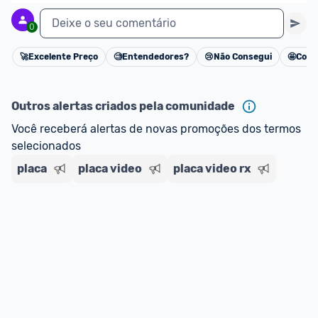
Deixe o seu comentário
0
🚀
Excelente Preço
🧐
Entendedores?
😢
Não Consegui
🤩
Cons
Cancelar
Outros alertas criados pela comunidade
Você receberá alertas de novas promoções dos termos 
selecionados
placa
placa video
placa video rx