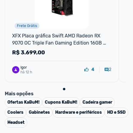
Frete Grátis
XFX Placa gráfica Swift AMD Radeon RX 
Pl
9070 OC Triple Fan Gaming Edition 16GB 
8G
GDDR6
R$
3.699,00
R
Igor
2
4
há 12 h
Mais opções
Ofertas
KaBuM!
Cupons
KaBuM!
Cadeira gamer
Coolers
Gabinetes
Hardware e periféricos
HD e SSD
Headset