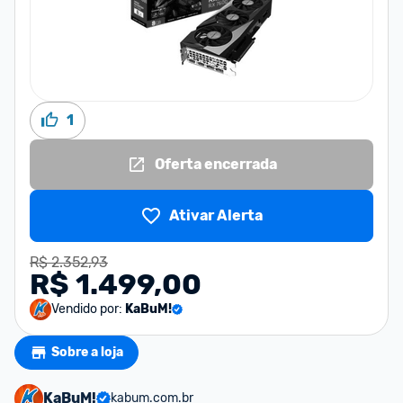
1
Oferta encerrada
Ativar Alerta
R$ 2.352,93
R$ 1.499,00
Vendido por:
KaBuM!
Sobre a loja
KaBuM!
kabum.com.br