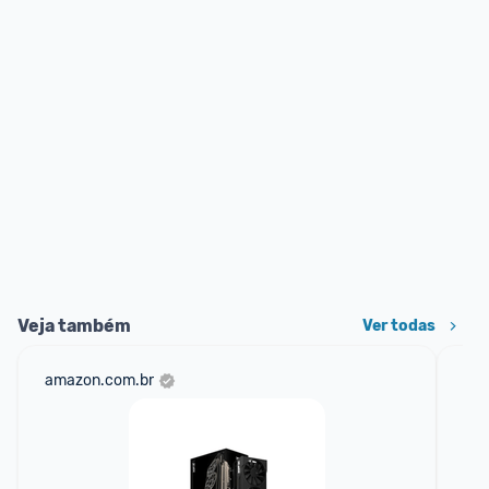
Veja também
Ver todas
amazon.com.br
sho