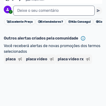
Deixe o seu comentário
0
🚀
Excelente Preço
🧐
Entendedores?
😢
Não Consegui
🤩
Cons
Cancelar
Outros alertas criados pela comunidade
Você receberá alertas de novas promoções dos termos 
selecionados
placa
placa video
placa video rx