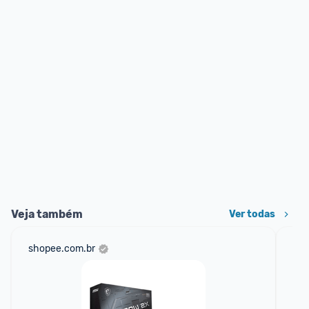
Veja também
Ver todas
shopee.com.br
am