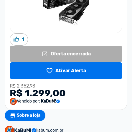
1
Oferta encerrada
Ativar Alerta
R$ 2.352,93
R$ 1.299,00
Vendido por:
KaBuM!
Sobre a loja
KaBuM!
kabum.com.br