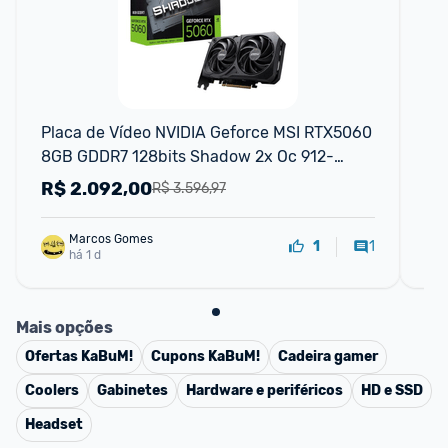
F
Placa de Vídeo NVIDIA Geforce MSI RTX5060 
Pl
8GB GDDR7 128bits Shadow 2x Oc 912-
12
V537-037
R$
2.092,00
R
R$ 3.596,97
Marcos Gomes
1
1
há 1 d
Mais opções
Ofertas
KaBuM!
Cupons
KaBuM!
Cadeira gamer
Coolers
Gabinetes
Hardware e periféricos
HD e SSD
Headset