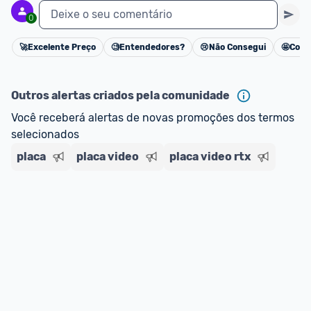
Deixe o seu comentário
0
🚀
Excelente Preço
🧐
Entendedores?
😢
Não Consegui
🤩
Cons
Cancelar
Outros alertas criados pela comunidade
Você receberá alertas de novas promoções dos termos 
selecionados
placa
placa video
placa video rtx