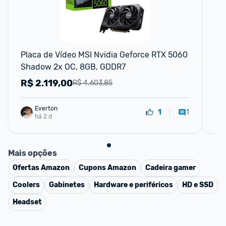
F
Placa de Vídeo MSI Nvidia Geforce RTX 5060 
Pl
Shadow 2x OC, 8GB, GDDR7
MS
R$
2.119,00
R
R$ 4.603,85
Everton
1
1
há 2 d
Mais opções
Ofertas
Amazon
Cupons
Amazon
Cadeira gamer
Coolers
Gabinetes
Hardware e periféricos
HD e SSD
Headset