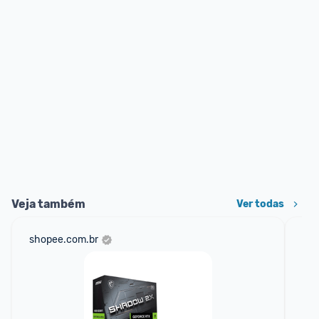
Veja também
Ver todas
shopee.com.br
am