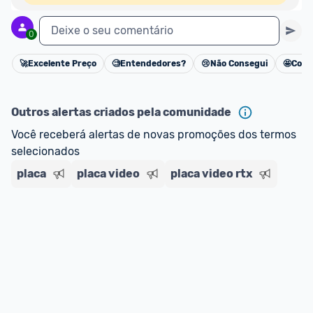
Deixe o seu comentário
0
🚀
Excelente Preço
🧐
Entendedores?
😢
Não Consegui
🤩
Cons
Cancelar
Outros alertas criados pela comunidade
Você receberá alertas de novas promoções dos termos 
selecionados
placa
placa video
placa video rtx