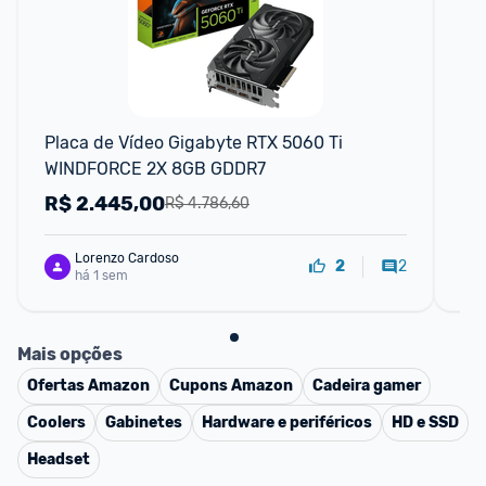
F
Placa de Vídeo Gigabyte RTX 5060 Ti 
Pla
WINDFORCE 2X 8GB GDDR7
Wi
R$
2.445,00
R
R$ 4.786,60
Lorenzo Cardoso
2
2
há 1 sem
Mais opções
Ofertas
Amazon
Cupons
Amazon
Cadeira gamer
Coolers
Gabinetes
Hardware e periféricos
HD e SSD
Headset