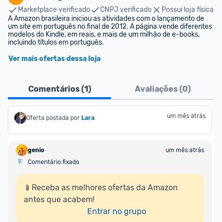
Marketplace verificado
CNPJ verificado
Possui loja física
A Amazon brasileira iniciou as atividades com o lançamento de 
um site em português no final de 2012. A página vende diferentes 
modelos do Kindle, em reais, e mais de um milhão de e-books, 
incluindo títulos em português.
Ver mais ofertas dessa loja
Comentários (
1
)
Avaliações (
0
)
um mês atrás
Oferta postada por
Lara
genio
um mês atrás
Comentário fixado
📱Receba as melhores ofertas da Amazon 
antes que acabem!

Entrar no grupo