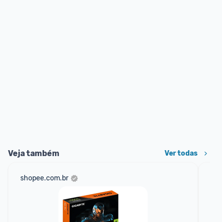
Veja também
Ver todas
shopee.com.br
am