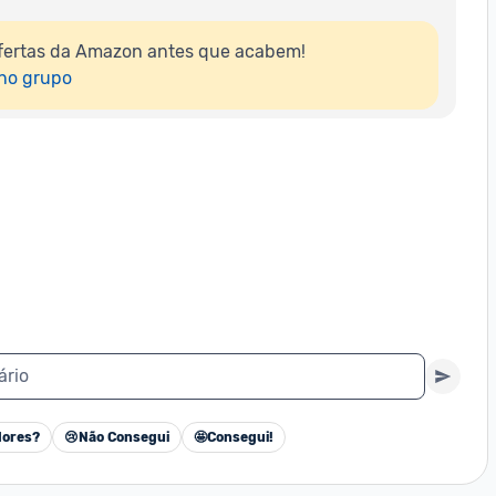
fertas da Amazon antes que acabem!

 no grupo
ário
ores?
😢
Não Consegui
🤩
Consegui!
Cancelar