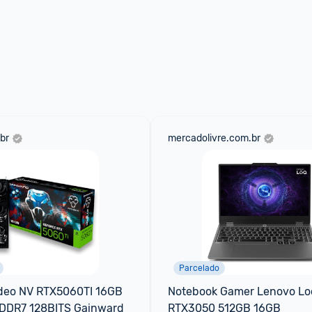
br
mercadolivre.com.br
Parcelado
ideo NV RTX5060TI 16GB 
Notebook Gamer Lenovo Loq
 GDDR7 128BITS Gainward
RTX3050 512GB 16GB