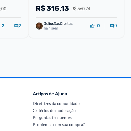
16GB para Desktop PC4-21300 1.2V 
R$
315,13
9,00
R$ 560,74
CL20 288-Pinos Non-EC
JuliusDasOfertas
2
0
2
0
há 1 sem
Artigos de Ajuda
Diretrizes da comunidade
Critérios de moderação
Perguntas frequentes
Problemas com sua compra?