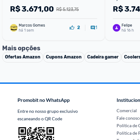
R$
3.671,00
R$
3.7
R$ 5.123,75
Marcos Gomes
Felipe
1
2
há 1 sem
há 16 h
Mais opções
Ofertas
Amazon
Cupons
Amazon
Cadeira gamer
Cooler
Promobit no WhatsApp
Institucion
Comercial
Entre no nosso grupo exclusivo 
Fale conosc
escaneando o QR Code
Política de
Política de 