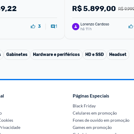
49,22
R$
5.899,00
R$ 9.99
Lorenzo Cardoso
1
3
há 11 h
s
Gabinetes
Hardware e periféricos
HD e SSD
Headset
al
Páginas Especiais
Black Friday
o
Celulares em promoção
 Cookies
Fones de ouvido em promoção
Privacidade
Games em promoção