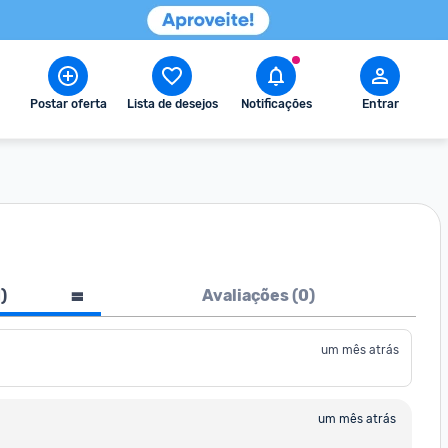
Postar oferta
Lista de desejos
Notificações
Entrar
1
)
Avaliações (
0
)
um mês atrás
um mês atrás