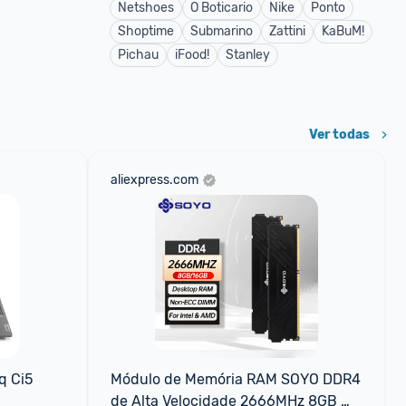
Netshoes
O Boticario
Nike
Ponto
Shoptime
Submarino
Zattini
KaBuM!
Pichau
iFood!
Stanley
Ver todas
aliexpress.com
 Ci5 
Módulo de Memória RAM SOYO DDR4 
de Alta Velocidade 2666MHz 8GB 