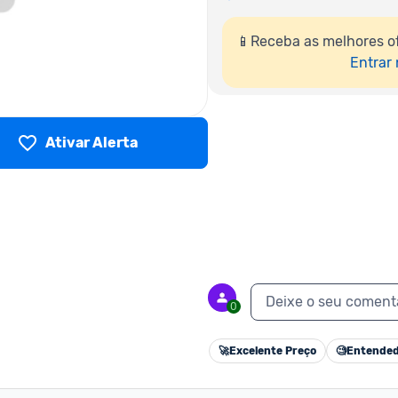
📱Receba as melhores o
Entrar
Ativar Alerta
Deixe o seu coment
0
🚀
Excelente Preço
🧐
Entended