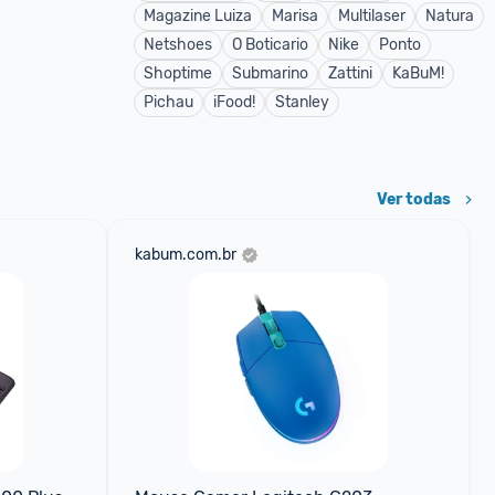
Magazine Luiza
Marisa
Multilaser
Natura
Netshoes
O Boticario
Nike
Ponto
Shoptime
Submarino
Zattini
KaBuM!
Pichau
iFood!
Stanley
Ver todas
kabum.com.br