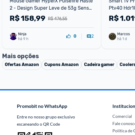
Mouse Gamer HyperX Pulsefire Haste 
Smart Tv Phi
2 - Design Super Leve de 53g Sensor 
Ptv40 Hdr1
de precisão HyperX 26K Até 26000 
R$
158,99
R$
1.01
R$ 476,55
DPI 8000HZ,
Ninja 
Marcos
2
0
há 9 h
há 1 d
Mais opções
Ofertas
Amazon
Cupons
Amazon
Cadeira gamer
Cooler
Promobit no WhatsApp
Institucion
Comercial
Entre no nosso grupo exclusivo 
Fale conosc
escaneando o QR Code
Política de