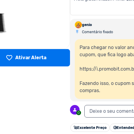
genio
Comentário fixado
Para chegar no valor anu
cupom, que fica logo aba
Ativar Alerta
https://i.promobit.com
Fazendo isso, o cupom s
compras.
Deixe o seu coment
0
🚀
Excelente Preço
🧐
Entended