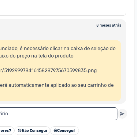
8 meses atrás
nciado, é necessário clicar na caixa de seleção do 
ixo do preço na tela do produto.

.br/519299978416158287975670599835.png

erá automaticamente aplicado ao seu carrinho de 
ário
ores?
😢
Não Consegui
🤩
Consegui!
Cancelar