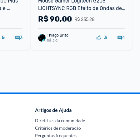
00 Plus 
Mouse Gamer Logitech G203 
 e 
LIGHTSYNC RGB Efeito de Ondas de 
ão USB 
Cores 6 Botões Programáveis e Até 
R$
90,00
R$ 235,28
8.000 DPI Azul - 910-005
Thiago Brito
3
4
5
3
há 3 d
Artigos de Ajuda
Diretrizes da comunidade
Critérios de moderação
Perguntas frequentes