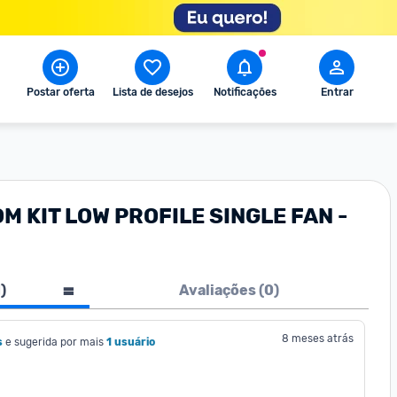
Postar oferta
Lista de desejos
Notificações
Entrar
M KIT LOW PROFILE SINGLE FAN -
1
)
Avaliações (
0
)
8 meses atrás
s
e sugerida por mais
1 usuário