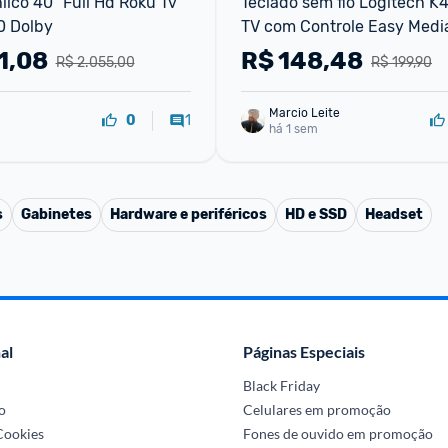
lco 40'' Full Hd Roku Tv 
Teclado sem fio Logitech K4
0 Dolby
TV com Controle Easy Media
Touchpad Integrado Conex
1,08
R$
148,48
R$ 2.055,00
R$ 199,90
Unifying e Layout ABNT2
Marcio Leite
1
0
há 1 sem
s
Gabinetes
Hardware e periféricos
HD e SSD
Headset
al
Páginas Especiais
Black Friday
o
Celulares em promoção
 Cookies
Fones de ouvido em promoção