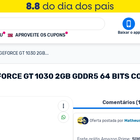
Baixar o app
OU
APROVEITE OS CUPONS
GEFORCE GT 1030 2GB...
ORCE GT 1030 2GB GDDR5 64 BITS CO
Comentários (
Oferta postada por
Matheu
Frete grátis Amazon Prime: 
SIM