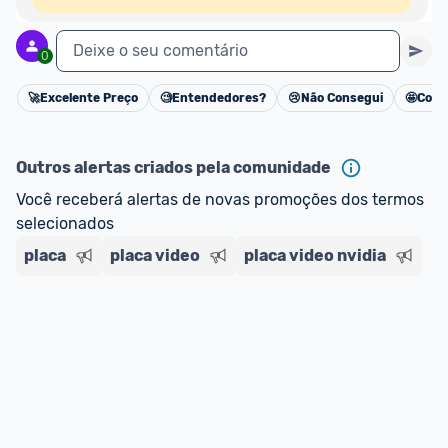
Deixe o seu comentário
0
🚀
Excelente Preço
🧐
Entendedores?
😢
Não Consegui
🤩
Cons
Cancelar
Outros alertas criados pela comunidade
Você receberá alertas de novas promoções dos termos 
selecionados
placa
placa video
placa video nvidia