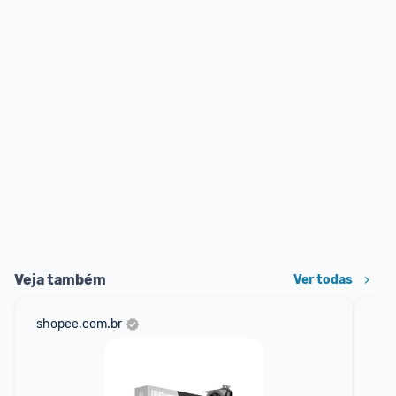
Veja também
Ver todas
shopee.com.br
am