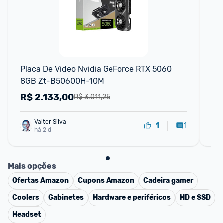
F
Placa De Video Nvidia GeForce RTX 5060 
Pl
8GB Zt-B50600H-10M
Ge
R$
2.133,00
R
R$ 3.011,25
Valter Silva
1
1
há 2 d
Mais opções
Ofertas
Amazon
Cupons
Amazon
Cadeira gamer
Coolers
Gabinetes
Hardware e periféricos
HD e SSD
Headset