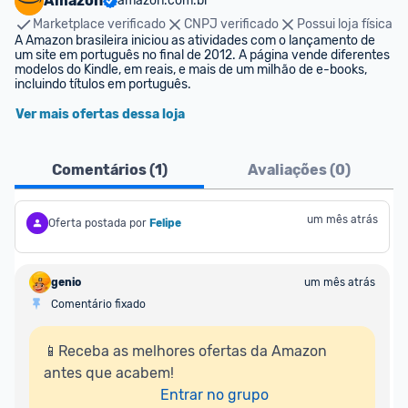
Amazon
amazon.com.br
Marketplace verificado
CNPJ verificado
Possui loja física
A Amazon brasileira iniciou as atividades com o lançamento de 
um site em português no final de 2012. A página vende diferentes 
modelos do Kindle, em reais, e mais de um milhão de e-books, 
incluindo títulos em português.
Ver mais ofertas dessa loja
Comentários (
1
)
Avaliações (
0
)
um mês atrás
Oferta postada por
Felipe
genio
um mês atrás
Comentário fixado
📱Receba as melhores ofertas da Amazon 
antes que acabem!

Entrar no grupo