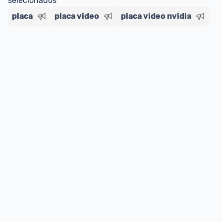
selecionados
placa
placa video
placa video nvidia