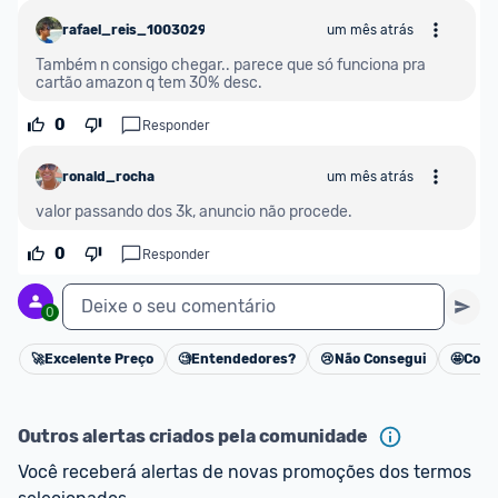
rafael_reis_1003029
um mês atrás
Também n consigo chegar.. parece que só funciona pra 
cartão amazon q tem 30% desc.
0
Responder
ronald_rocha
um mês atrás
valor passando dos 3k, anuncio não procede.
0
Responder
Deixe o seu comentário
0
🚀
Excelente Preço
🧐
Entendedores?
😢
Não Consegui
🤩
Cons
Cancelar
Outros alertas criados pela comunidade
Você receberá alertas de novas promoções dos termos 