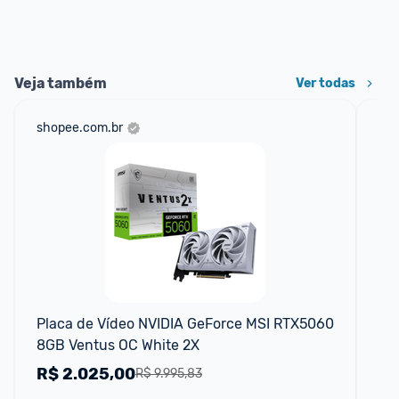
Veja também
Ver todas
shopee.com.br
am
F
Placa de Vídeo NVIDIA GeForce MSI RTX5060 
Pl
8GB Ventus OC White 2X
Ge
R$
2.025,00
R
R$ 9.995,83