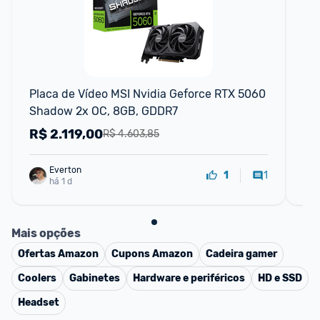
F
Placa de Vídeo MSI Nvidia Geforce RTX 5060 
Pl
Shadow 2x OC, 8GB, GDDR7
MS
R$
2.119,00
R
R$ 4.603,85
Everton
1
1
há 1 d
Mais opções
Ofertas
Amazon
Cupons
Amazon
Cadeira gamer
Coolers
Gabinetes
Hardware e periféricos
HD e SSD
Headset