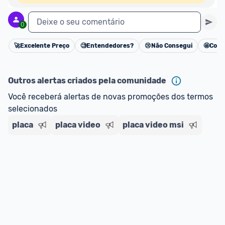
Deixe o seu comentário
0
🚀
Excelente Preço
🧐
Entendedores?
😢
Não Consegui
🤩
Cons
Cancelar
Outros alertas criados pela comunidade
Você receberá alertas de novas promoções dos termos 
selecionados
placa
placa video
placa video msi