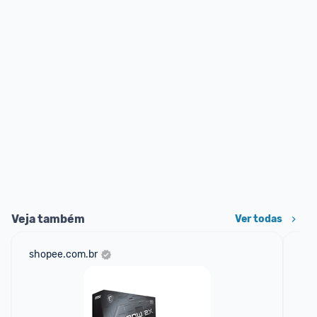
Veja também
Ver todas
shopee.com.br
am