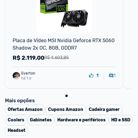
F
Placa de Vídeo MSI Nvidia Geforce RTX 5060 
Pl
Shadow 2x OC, 8GB, GDDR7
MS
R$
2.119,00
R
R$ 4.603,85
Everton
1
1
há 1 d
Mais opções
Ofertas
Amazon
Cupons
Amazon
Cadeira gamer
Coolers
Gabinetes
Hardware e periféricos
HD e SSD
Headset