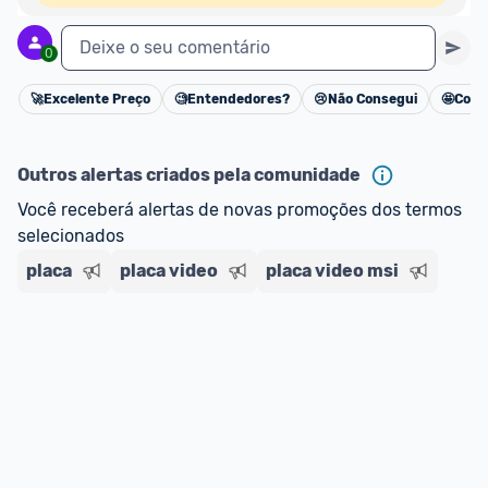
Deixe o seu comentário
0
🚀
Excelente Preço
🧐
Entendedores?
😢
Não Consegui
🤩
Cons
Cancelar
Outros alertas criados pela comunidade
Você receberá alertas de novas promoções dos termos 
selecionados
placa
placa video
placa video msi