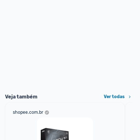
Veja também
Ver todas
shopee.com.br
am