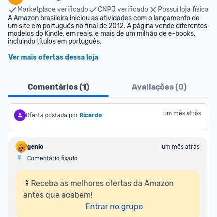
Marketplace verificado
CNPJ verificado
Possui loja física
A Amazon brasileira iniciou as atividades com o lançamento de 
um site em português no final de 2012. A página vende diferentes 
modelos do Kindle, em reais, e mais de um milhão de e-books, 
incluindo títulos em português.
Ver mais ofertas dessa loja
Comentários (
1
)
Avaliações (
0
)
um mês atrás
Oferta postada por
Ricardo
genio
um mês atrás
Comentário fixado
📱Receba as melhores ofertas da Amazon 
antes que acabem!

Entrar no grupo