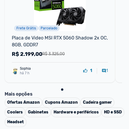
Frete Grátis
Parcelado
Placa de Video MSI RTX 5060 Shadow 2x OC, 
Pl
8GB, GDDR7
8G
V5
R$
2.199,00
R
R$ 3.325,00
Sophia
1
1
há 7 h
Mais opções
Ofertas
Amazon
Cupons
Amazon
Cadeira gamer
Coolers
Gabinetes
Hardware e periféricos
HD e SSD
Headset