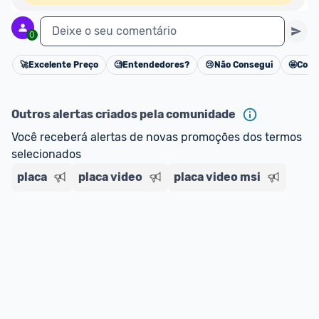
Deixe o seu comentário
0
🚀
Excelente Preço
🧐
Entendedores?
😢
Não Consegui
🤩
Cons
Cancelar
Outros alertas criados pela comunidade
Você receberá alertas de novas promoções dos termos 
selecionados
placa
placa video
placa video msi