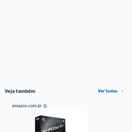
Veja também
Ver todas
amazon.com.br
sho