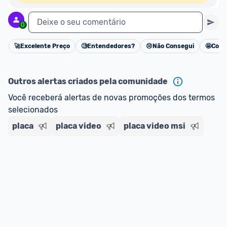
Deixe o seu comentário
0
🚀
Excelente Preço
🧐
Entendedores?
😢
Não Consegui
🤩
Cons
Cancelar
Outros alertas criados pela comunidade
Você receberá alertas de novas promoções dos termos 
selecionados
placa
placa video
placa video msi