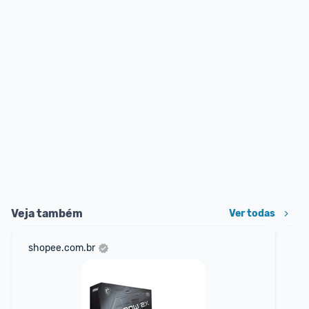
Veja também
Ver todas
shopee.com.br
am