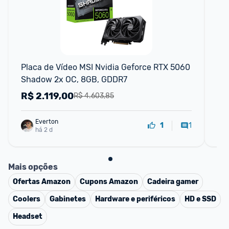
F
Placa de Vídeo MSI Nvidia Geforce RTX 5060 
Pl
Shadow 2x OC, 8GB, GDDR7
MS
R$
2.119,00
R
R$ 4.603,85
Everton
1
1
há 2 d
Mais opções
Ofertas
Amazon
Cupons
Amazon
Cadeira gamer
Coolers
Gabinetes
Hardware e periféricos
HD e SSD
Headset