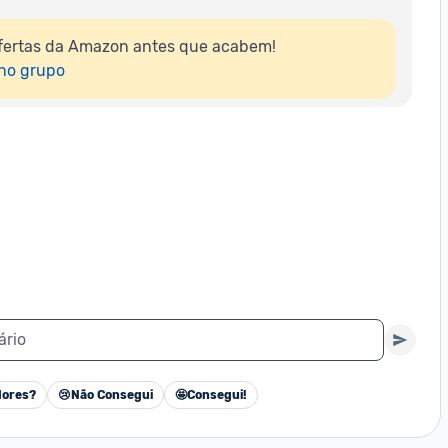
fertas da Amazon antes que acabem!

 no grupo
ário
ores?
😢
Não Consegui
🤩
Consegui!
Cancelar