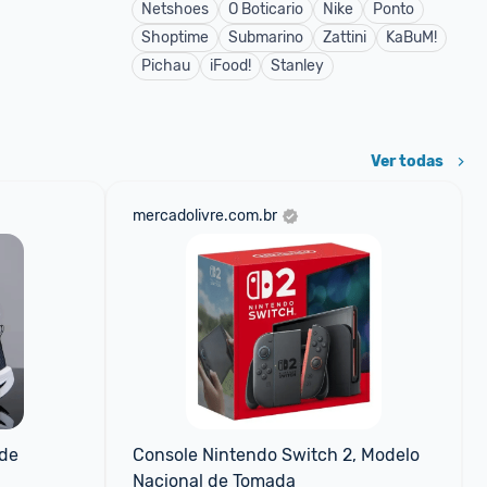
Netshoes
O Boticario
Nike
Ponto
Shoptime
Submarino
Zattini
KaBuM!
Pichau
iFood!
Stanley
Ver todas
mercadolivre.com.br
de 
Console Nintendo Switch 2, Modelo 
Nacional de Tomada