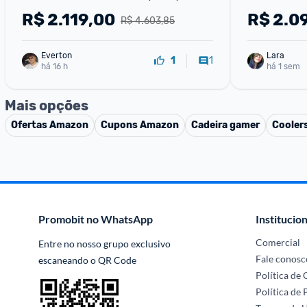
GDDR7
V537-037
R$
2.119,00
R$
2.0
R$ 4.603,85
Everton
Lara
1
1
há 16 h
há 1 sem
Mais opções
Ofertas
Amazon
Cupons
Amazon
Cadeira gamer
Cooler
Promobit no WhatsApp
Institucion
Comercial
Entre no nosso grupo exclusivo 
Fale conosc
escaneando o QR Code
Política de
Política de 