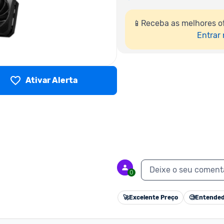
📱Receba as melhores o
Entrar
Ativar Alerta
Deixe o seu coment
0
🚀
Excelente Preço
🧐
Entended