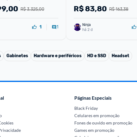
99,00
R$
83,80
R$ 3.325,00
R$ 163,38
Ninja 
1
1
há 2 d
s
Gabinetes
Hardware e periféricos
HD e SSD
Headset
al
Páginas Especiais
Black Friday
o
Celulares em promoção
 Cookies
Fones de ouvido em promoção
Privacidade
Games em promoção