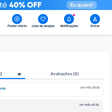
Postar oferta
Lista de desejos
Notificações
Entrar
1
)
Avaliações (
0
)
um mês atrás
arda
um mês atrás