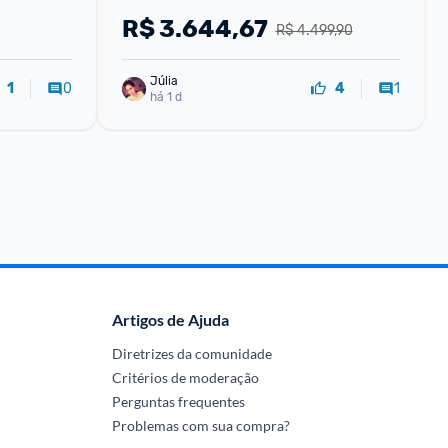
R$
3.644,67
R$ 4.499,90
Júlia
0
1
1
4
há 1 d
Artigos de Ajuda
Diretrizes da comunidade
Critérios de moderação
Perguntas frequentes
Problemas com sua compra?