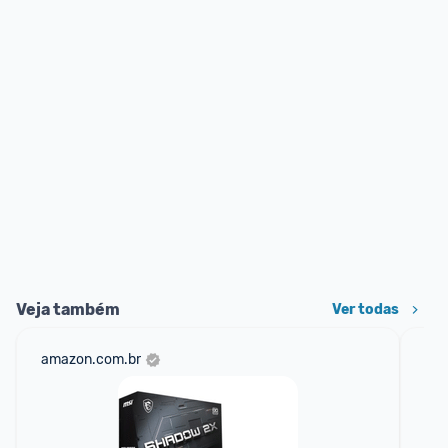
Veja também
Ver todas
amazon.com.br
sho