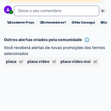
Deixe o seu comentário
0
🚀
Excelente Preço
🧐
Entendedores?
😢
Não Consegui
🤩
Cons
Cancelar
Outros alertas criados pela comunidade
Você receberá alertas de novas promoções dos termos 
selecionados
placa
placa video
placa video msi