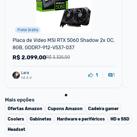
Frete Grátis
Placa de Video MSI RTX 5060 Shadow 2x OC, 
Pl
8GB, GDDR7-912-V537-037
Sh
V5
R$
2.099,00
R
R$ 3.325,00
Lara
1
1
há 6 d
Mais opções
Ofertas
Amazon
Cupons
Amazon
Cadeira gamer
Coolers
Gabinetes
Hardware e periféricos
HD e SSD
Headset