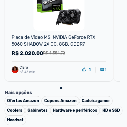
F
Placa de Vídeo MSI NVIDIA GeForce RTX 
Pl
5060 SHADOW 2X OC, 8GB, GDDR7
8G
R$
2.020,00
R
R$ 4.554,72
Clara
1
1
há 43 min
Mais opções
Ofertas
Amazon
Cupons
Amazon
Cadeira gamer
Coolers
Gabinetes
Hardware e periféricos
HD e SSD
Headset