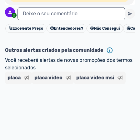
Deixe o seu comentário
0
🚀
Excelente Preço
🧐
Entendedores?
😢
Não Consegui
🤩
Cons
Cancelar
Outros alertas criados pela comunidade
Você receberá alertas de novas promoções dos termos 
selecionados
placa
placa video
placa video msi