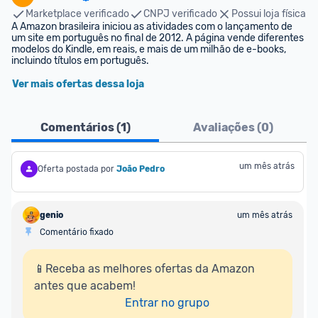
Marketplace verificado
CNPJ verificado
Possui loja física
A Amazon brasileira iniciou as atividades com o lançamento de 
um site em português no final de 2012. A página vende diferentes 
modelos do Kindle, em reais, e mais de um milhão de e-books, 
incluindo títulos em português.
Ver mais ofertas dessa loja
Comentários (
1
)
Avaliações (
0
)
um mês atrás
Oferta postada por
João Pedro
genio
um mês atrás
Comentário fixado
📱Receba as melhores ofertas da Amazon 
antes que acabem!

Entrar no grupo