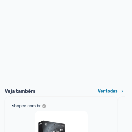
Veja também
Ver todas
shopee.com.br
am