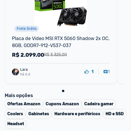
Frete Grátis
Placa de Video MSI RTX 5060 Shadow 2x OC, 
Pl
8GB, GDDR7-912-V537-037
Sh
V5
R$
2.099,00
R
R$ 3.325,00
Lara
1
1
há 6 d
Mais opções
Ofertas
Amazon
Cupons
Amazon
Cadeira gamer
Coolers
Gabinetes
Hardware e periféricos
HD e SSD
Headset