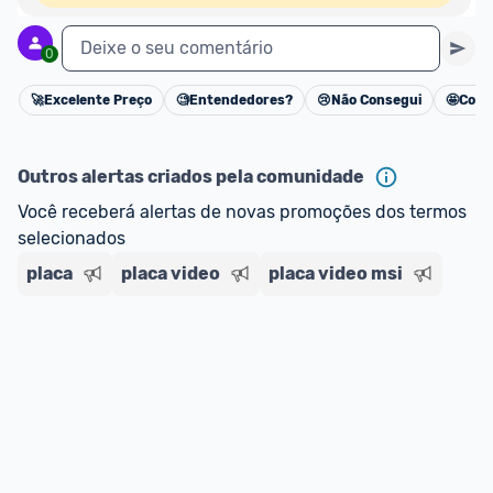
Deixe o seu comentário
0
🚀
Excelente Preço
🧐
Entendedores?
😢
Não Consegui
🤩
Cons
Cancelar
Outros alertas criados pela comunidade
Você receberá alertas de novas promoções dos termos 
selecionados
placa
placa video
placa video msi