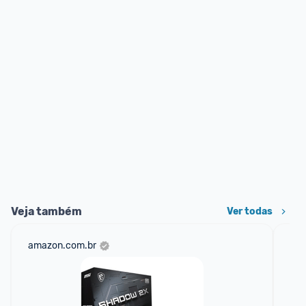
Veja também
Ver todas
amazon.com.br
sho