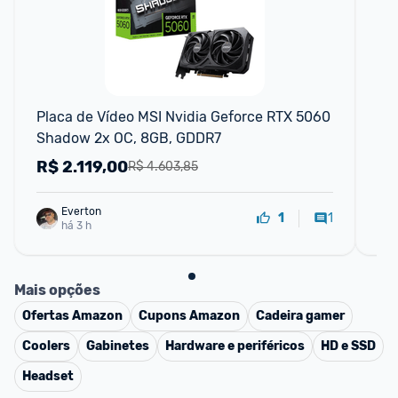
F
Placa de Vídeo MSI Nvidia Geforce RTX 5060 
Pl
Shadow 2x OC, 8GB, GDDR7
8G
R$
2.119,00
R
R$ 4.603,85
Everton
1
1
há 3 h
Mais opções
Ofertas
Amazon
Cupons
Amazon
Cadeira gamer
Coolers
Gabinetes
Hardware e periféricos
HD e SSD
Headset