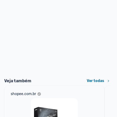
Veja também
Ver todas
shopee.com.br
am