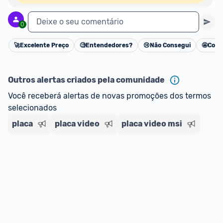
Deixe o seu comentário
0
🚀
Excelente Preço
🧐
Entendedores?
😢
Não Consegui
🤩
Cons
Cancelar
Outros alertas criados pela comunidade
Você receberá alertas de novas promoções dos termos 
selecionados
placa
placa video
placa video msi