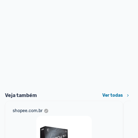
Veja também
Ver todas
shopee.com.br
am