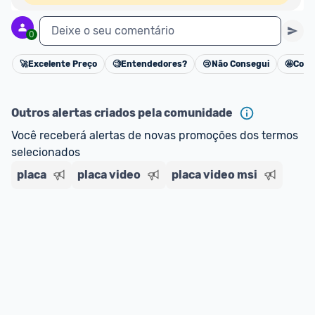
Deixe o seu comentário
0
🚀
Excelente Preço
🧐
Entendedores?
😢
Não Consegui
🤩
Cons
Cancelar
Outros alertas criados pela comunidade
Você receberá alertas de novas promoções dos termos 
selecionados
placa
placa video
placa video msi