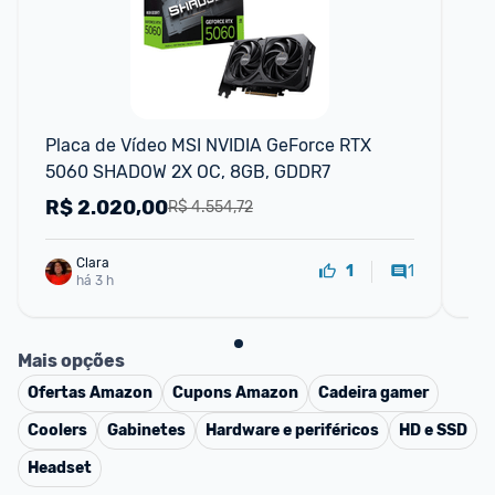
F
Placa de Vídeo MSI NVIDIA GeForce RTX 
Pl
5060 SHADOW 2X OC, 8GB, GDDR7
8G
R$
2.020,00
R
R$ 4.554,72
Clara
1
1
há 3 h
Mais opções
Ofertas
Amazon
Cupons
Amazon
Cadeira gamer
Coolers
Gabinetes
Hardware e periféricos
HD e SSD
Headset