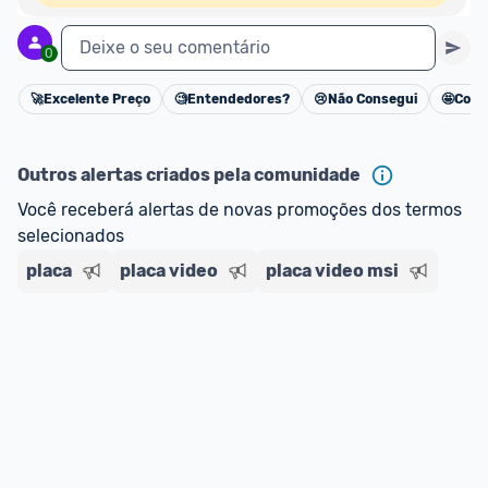
Deixe o seu comentário
0
🚀
Excelente Preço
🧐
Entendedores?
😢
Não Consegui
🤩
Cons
Cancelar
Outros alertas criados pela comunidade
Você receberá alertas de novas promoções dos termos 
selecionados
placa
placa video
placa video msi