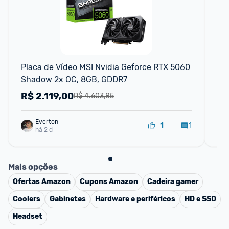
F
Placa de Vídeo MSI Nvidia Geforce RTX 5060 
Pl
Shadow 2x OC, 8GB, GDDR7
MS
R$
2.119,00
R
R$ 4.603,85
Everton
1
1
há 2 d
Mais opções
Ofertas
Amazon
Cupons
Amazon
Cadeira gamer
Coolers
Gabinetes
Hardware e periféricos
HD e SSD
Headset