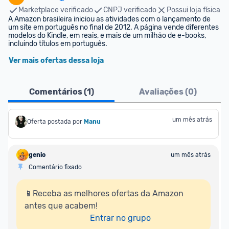
Marketplace verificado
CNPJ verificado
Possui loja física
A Amazon brasileira iniciou as atividades com o lançamento de 
um site em português no final de 2012. A página vende diferentes 
modelos do Kindle, em reais, e mais de um milhão de e-books, 
incluindo títulos em português.
Ver mais ofertas dessa loja
Comentários (
1
)
Avaliações (
0
)
um mês atrás
Oferta postada por
Manu
genio
um mês atrás
Comentário fixado
📱Receba as melhores ofertas da Amazon 
antes que acabem!

Entrar no grupo