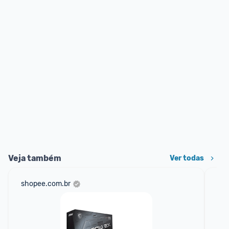
Veja também
Ver todas
shopee.com.br
am