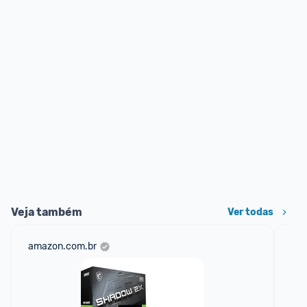
Veja também
Ver todas
amazon.com.br
sho