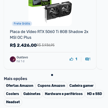
Frete Grátis
Placa de Vídeo RTX 5060 Ti 8GB Shadow 2x 
Pl
MSI OC Plus
Sh
V5
R$
2.426,00
R
R$ 3.936,95
Gustavo
1
1
há 1 d
Mais opções
Ofertas
Amazon
Cupons
Amazon
Cadeira gamer
Coolers
Gabinetes
Hardware e periféricos
HD e SSD
Headset