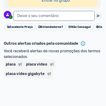
Entrar no grupo
Deixe o seu comentário
0
🚀
Excelente Preço
🧐
Entendedores?
😢
Não Consegui
🤩
Cons
Cancelar
Outros alertas criados pela comunidade
Você receberá alertas de novas promoções dos termos 
selecionados
placa
placa video
placa video gigabyte