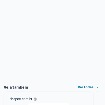
Veja também
Ver todas
shopee.com.br
am