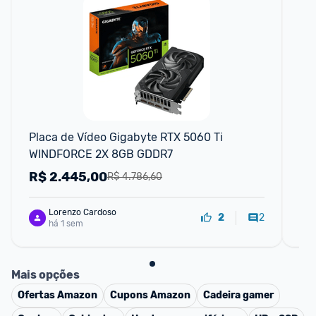
F
Placa de Vídeo Gigabyte RTX 5060 Ti 
Pl
WINDFORCE 2X 8GB GDDR7
Ge
R$
2.445,00
R
R$ 4.786,60
Lorenzo Cardoso
2
2
há 1 sem
Mais opções
Ofertas
Amazon
Cupons
Amazon
Cadeira gamer