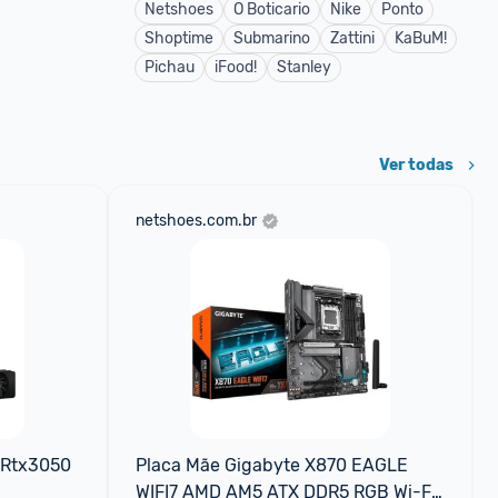
Netshoes
O Boticario
Nike
Ponto
Shoptime
Submarino
Zattini
KaBuM!
Pichau
iFood!
Stanley
Ver todas
netshoes.com.br
 Rtx3050 
Placa Mãe Gigabyte X870 EAGLE 
WIFI7 AMD AM5 ATX DDR5 RGB Wi-Fi 