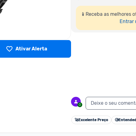
📱Receba as melhores o
Entrar
Ativar Alerta
Deixe o seu coment
0
🚀
Excelente Preço
🧐
Entended