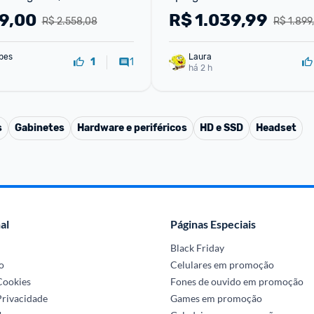
29,00
R$
1.039,99
R$ 2.558,08
R$ 1.899
pes
Laura
1
1
há 2 h
s
Gabinetes
Hardware e periféricos
HD e SSD
Headset
al
Páginas Especiais
Black Friday
o
Celulares em promoção
 Cookies
Fones de ouvido em promoção
Privacidade
Games em promoção