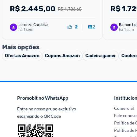
R$
2.445,00
R$
1.7
R$ 4.786,60
Lorenzo Cardoso
Ramon Lo
2
2
há 1 sem
há 1 sem
Mais opções
Ofertas
Amazon
Cupons
Amazon
Cadeira gamer
Cooler
Promobit no WhatsApp
Institucion
Comercial
Entre no nosso grupo exclusivo 
Fale conosc
escaneando o QR Code
Política de
Política de 