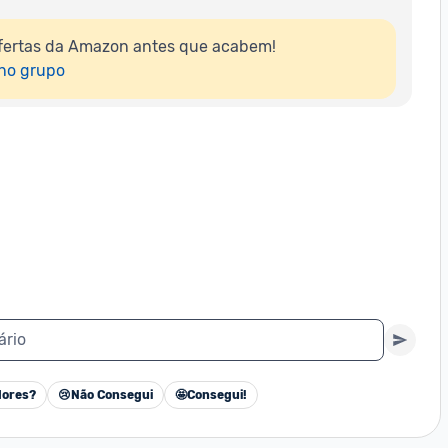
fertas da Amazon antes que acabem!

 no grupo
ário
ores?
😢
Não Consegui
🤩
Consegui!
Cancelar