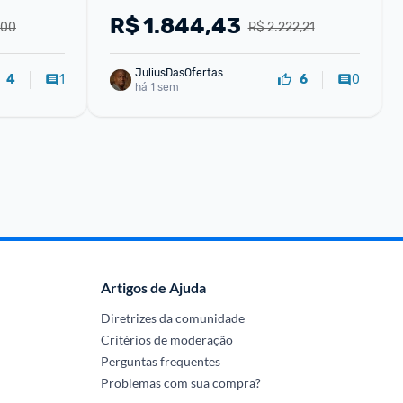
7 tooth - X870 EAGLE WIFI7
R$
1.844,43
,00
R$ 2.222,21
JuliusDasOfertas
1
0
4
6
há 1 sem
Artigos de Ajuda
Diretrizes da comunidade
Critérios de moderação
Perguntas frequentes
Problemas com sua compra?