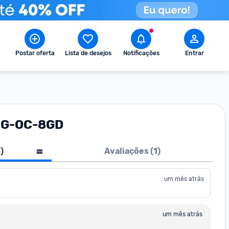
Postar oferta
Lista de desejos
Notificações
Entrar
ING-OC-8GD
1
)
Avaliações (
1
)
um mês atrás
um mês atrás