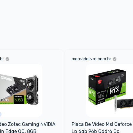
br
mercadolivre.com.br
deo Zotac Gaming NVIDIA 
Placa De Vídeo Msi Geforce
in Edge OC, 8GB
Lp 6gb 96b Gddr6 Oc