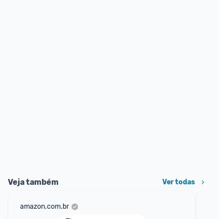
Veja também
Ver todas
amazon.com.br
sho