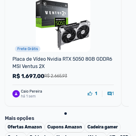
Frete Grátis
Placa de Vídeo Nvidia RTX 5050 8GB GDDR6 
Pl
MSI Ventus 2X
R$
1.697,00
R
R$ 2.665,93
Caio Pereira
1
1
há 1 sem
Mais opções
Ofertas
Amazon
Cupons
Amazon
Cadeira gamer