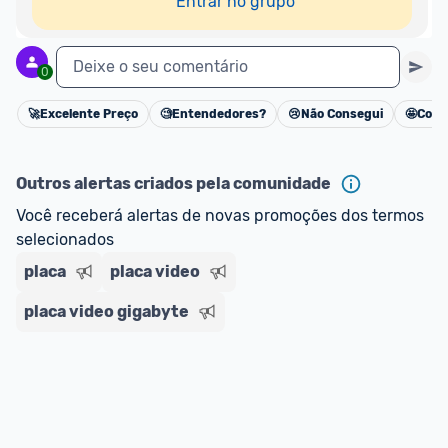
Entrar no grupo
Deixe o seu comentário
0
🚀
Excelente Preço
🧐
Entendedores?
😢
Não Consegui
🤩
Cons
Cancelar
Outros alertas criados pela comunidade
Você receberá alertas de novas promoções dos termos 
selecionados
placa
placa video
placa video gigabyte