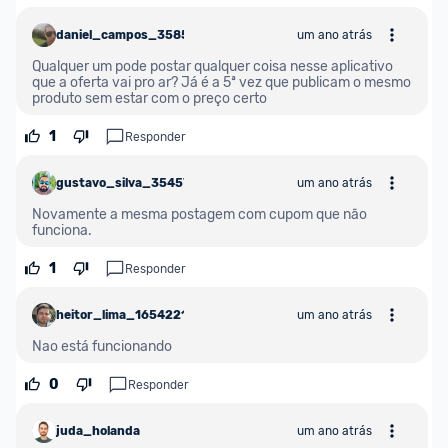
daniel_campos_3585241
um ano atrás
Qualquer um pode postar qualquer coisa nesse aplicativo 
que a oferta vai pro ar? Já é a 5ª vez que publicam o mesmo 
produto sem estar com o preço certo
1
Responder
gustavo_silva_3545752
um ano atrás
Novamente a mesma postagem com cupom que não 
funciona.
1
Responder
heitor_lima_1654221
um ano atrás
Nao está funcionando
0
Responder
juda_holanda
um ano atrás