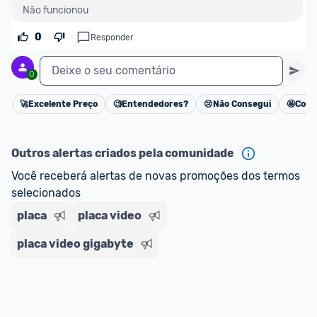
Não funcionou
0
Responder
Deixe o seu comentário
0
🚀
Excelente Preço
🧐
Entendedores?
😢
Não Consegui
🤩
Cons
Cancelar
Outros alertas criados pela comunidade
Você receberá alertas de novas promoções dos termos 
selecionados
placa
placa video
placa video gigabyte