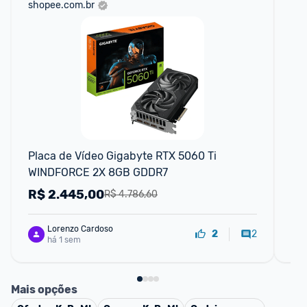
shopee.com.br
am
F
Placa de Vídeo Gigabyte RTX 5060 Ti 
Pl
WINDFORCE 2X 8GB GDDR7
12
R$
2.445,00
R
R$ 4.786,60
Lorenzo Cardoso
2
2
há 1 sem
Mais opções