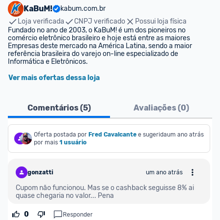
KaBuM!
kabum.com.br
Loja verificada
CNPJ verificado
Possui loja física
Fundado no ano de 2003, o KaBuM! é um dos pioneiros no 
comércio eletrônico brasileiro e hoje está entre as maiores 
Empresas deste mercado na América Latina, sendo a maior 
referência brasileira do varejo on-line especializado de 
Informática e Eletrônicos.
Ver mais ofertas dessa loja
Comentários (
5
)
Avaliações (
0
)
Oferta postada por
Fred Cavalcante
e sugerida 
um ano atrás
por mais
1 usuário
gonzatti
um ano atrás
Cupom não funcionou. Mas se o cashback seguisse 8% ai 
quase chegaria no valor... Pena
0
Responder