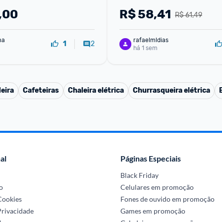
,00
R$
58,41
R$ 61,49
ma
rafaelmldias
2
1
há 1 sem
eira
Cafeteiras
Chaleira elétrica
Churrasqueira elétrica
al
Páginas Especiais
Black Friday
o
Celulares em promoção
 Cookies
Fones de ouvido em promoção
Privacidade
Games em promoção