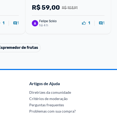
R$
59,00
R$ 103,91
Felipe Sckio
1
1
1
1
há 4 h
Espremedor de frutas
Artigos de Ajuda
Diretrizes da comunidade
Critérios de moderação
Perguntas frequentes
Problemas com sua compra?