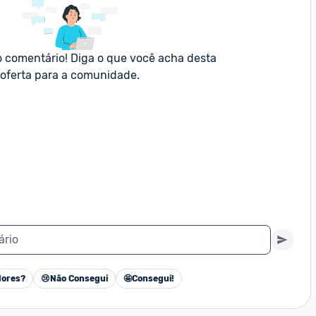
o comentário! Diga o que você acha desta 
oferta para a comunidade.
ário
ores?
😢
Não Consegui
🤩
Consegui!
Cancelar