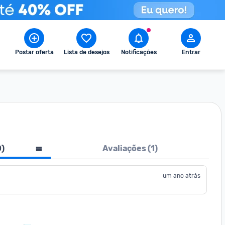
Postar oferta
Lista de desejos
Notificações
Entrar
0
)
Avaliações (
1
)
um ano atrás