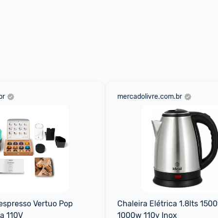
br
mercadolivre.com.br
espresso Vertuo Pop 
Chaleira Elétrica 1.8lts 150
a 110V
1000w 110v Inox