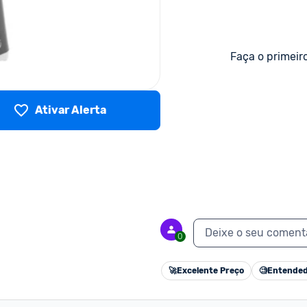
Faça o primeir
Ativar Alerta
Deixe o seu coment
0
🚀
Excelente Preço
🧐
Entended