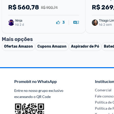
R$
560,78
R$
269
R$ 900,74
Ninja 
Thiago Li
2
3
há 2 d
há 2 sem
Mais opções
Ofertas
Amazon
Cupons
Amazon
Aspirador de Pó
Bated
Promobit no WhatsApp
Institucion
Comercial
Entre no nosso grupo exclusivo 
Fale conosc
escaneando o QR Code
Política de
Política de 