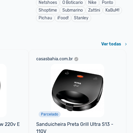
Netshoes
O Boticario
Nike
Ponto
Shoptime
Submarino
Zattini
KaBuM!
Pichau
iFood!
Stanley
Ver todas
casasbahia.com.br
Parcelado
0w 220v E 
Sanduicheira Preta Grill Ultra S13 - 
110V